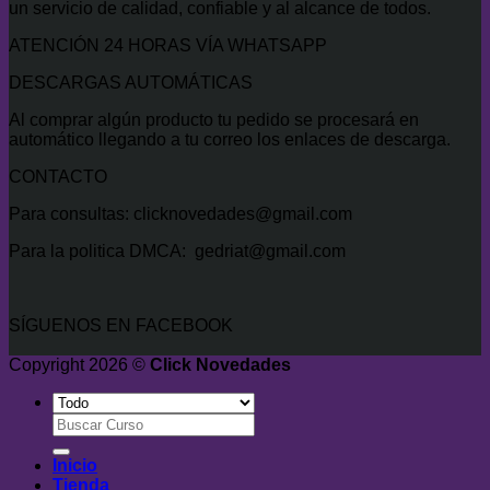
un servicio de calidad, confiable y al alcance de todos.
ATENCIÓN 24 HORAS VÍA WHATSAPP
DESCARGAS AUTOMÁTICAS
Al comprar algún producto tu pedido se procesará en
automático llegando a tu correo los enlaces de descarga.
CONTACTO
Para consultas: clicknovedades@gmail.com
Para la politica DMCA: gedriat@gmail.com
SÍGUENOS EN FACEBOOK
Copyright 2026 ©
Click Novedades
Buscar
por:
Inicio
Tienda