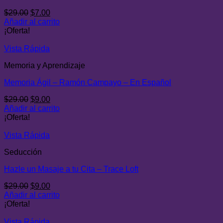
El
El
$
29.00
$
7.00
precio
precio
Añadir al carrito
original
actual
¡Oferta!
era:
es:
$29.00.
$7.00.
Vista Rápida
Memoria y Aprendizaje
Memoria Ágil – Ramón Campayo – En Español
El
El
$
29.00
$
9.00
precio
precio
Añadir al carrito
original
actual
¡Oferta!
era:
es:
$29.00.
$9.00.
Vista Rápida
Seducción
Hazle un Masaje a tu Cita – Trace Loft
El
El
$
29.00
$
9.00
precio
precio
Añadir al carrito
original
actual
¡Oferta!
era:
es:
$29.00.
$9.00.
Vista Rápida