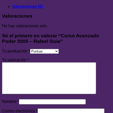
Valoraciones (0)
Valoraciones
No hay valoraciones aún.
Sé el primero en valorar “Curso Avanzado
Poder 3000 – Rafael Guia”
Tu puntuación
*
Tu valoración
*
Nombre
*
Correo electrónico
*