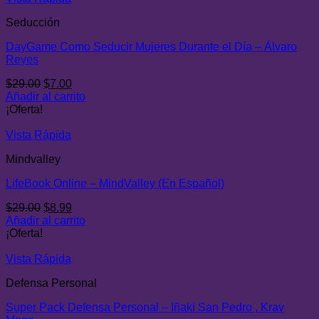
Seducción
DayGame Como Seducir Mujeres Durante el Día – Álvaro
Reyes
El
El
$
29.00
$
7.00
precio
precio
Añadir al carrito
original
actual
¡Oferta!
era:
es:
$29.00.
$7.00.
Vista Rápida
Mindvalley
LifeBook Online – MindValley (En Español)
El
El
$
29.00
$
8.99
precio
precio
Añadir al carrito
original
actual
¡Oferta!
era:
es:
$29.00.
$8.99.
Vista Rápida
Defensa Personal
Super Pack Defensa Personal – Iñaki San Pedro , Krav