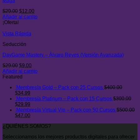
Maga
El
El
$
29.00
$
12.00
precio
precio
Añadir al carrito
original
actual
¡Oferta!
era:
es:
$29.00.
$12.00.
Vista Rápida
Seducción
DayGame Mastery – Álvaro Reyes (Versión Avanzada)
El
El
$
29.00
$
9.00
precio
precio
Añadir al carrito
original
actual
Featured
era:
es:
Membresía Gold – Pack con 25 Cursos
$
400.00
$29.00.
$9.00.
El
El
$
34.99
precio
precio
Membresía Platinum – Pack con 15 Cursos
$
300.00
original
El
actual
El
$
29.99
era:
precio
es:
precio
Membresía Virtual Vip – Pack con 50 Cursos
$
500.00
$400.00.
original
El
$34.99.
actual
El
$
47.00
era:
precio
es:
precio
¿QUIÉNES SOMOS?
$300.00.
original
$29.99.
actual
era:
es:
Seleccionamos los mejores productos digitales para ofrecer
$500.00.
$47.00.