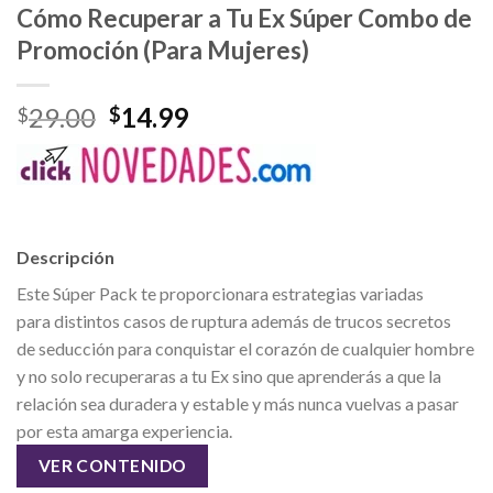
Cómo Recuperar a Tu Ex Súper Combo de
Promoción (Para Mujeres)
El
El
29.00
14.99
$
$
precio
precio
original
actual
era:
es:
$29.00.
$14.99.
Descripción
Este Súper Pack te proporcionara estrategias variadas
para distintos casos de ruptura además de trucos secretos
de seducción para conquistar el corazón de cualquier hombre
y no solo recuperaras a tu Ex sino que aprenderás a que la
relación sea duradera y estable y más nunca vuelvas a pasar
por esta amarga experiencia.
VER CONTENIDO