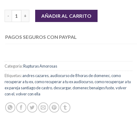
Cómo Recuperar a Tu Ex Súper Combo de Promoción (Para Mujer
AÑADIR AL CARRITO
PAGOS SEGUROS CON PAYPAL
Categoría:
Rupturas Amorosas
Etiquetas:
andres cazares
,
audiocurso de 8 horas de domenec
,
como
recuperar a tu ex
,
como recuperar a tu ex audiocurso
,
como recuperqar a tu
ex pareja santiago de castro
,
descargar
,
domenec benaiges fuste
,
volver
con el
,
volver con ella