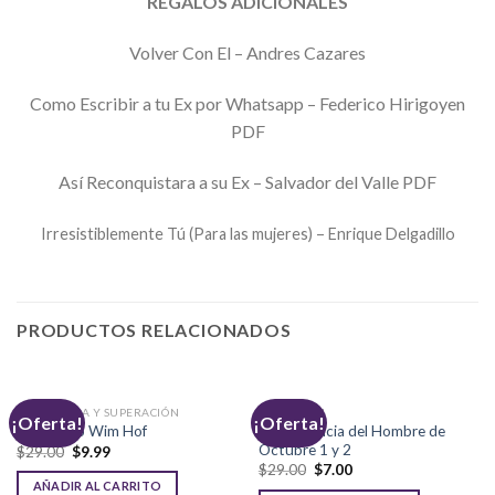
REGALOS ADICIONALES
Volver Con El – Andres Cazares
Como Escribir a tu Ex por Whatsapp – Federico Hirigoyen
PDF
Así Reconquistara a su Ex – Salvador del Valle PDF
Irresistiblemente Tú (Para las mujeres) – Enrique Delgadillo
PRODUCTOS RELACIONADOS
AUTOAYUDA Y SUPERACIÓN
SEDUCCIÓN
¡Oferta!
¡Oferta!
La Secuencia del Hombre de
El Método Wim Hof
Octubre 1 y 2
El
El
$
29.00
$
9.99
precio
precio
El
El
$
29.00
$
7.00
original
actual
precio
precio
AÑADIR AL CARRITO
era:
es: