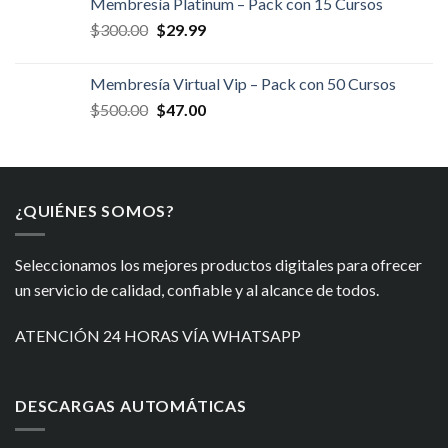
Membresía Platinum – Pack con 15 Cursos
era:
es:
El
El
$
300.00
$
29.99
$400.00.
$34.99.
precio
precio
original
actual
Membresía Virtual Vip – Pack con 50 Cursos
era:
es:
El
El
$
500.00
$
47.00
$300.00.
$29.99.
precio
precio
original
actual
era:
es:
$500.00.
$47.00.
¿QUIÉNES SOMOS?
Seleccionamos los mejores productos digitales para ofrecer
un servicio de calidad, confiable y al alcance de todos.
ATENCIÓN 24 HORAS VÍA WHATSAPP
DESCARGAS AUTOMÁTICAS