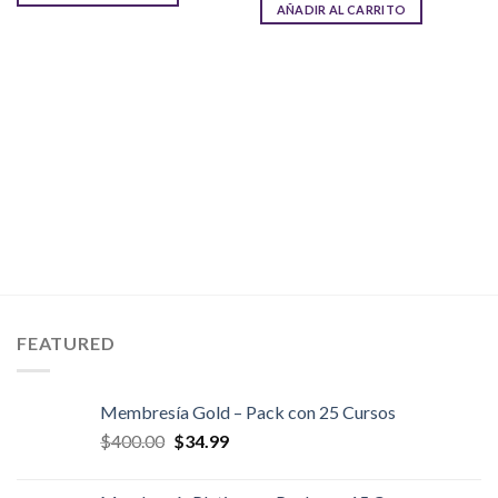
original
actual
AÑADIR AL CARRITO
$29.00.
$9.99.
era:
es:
$29.00.
$7.00.
FEATURED
Membresía Gold – Pack con 25 Cursos
El
El
$
400.00
$
34.99
precio
precio
original
actual