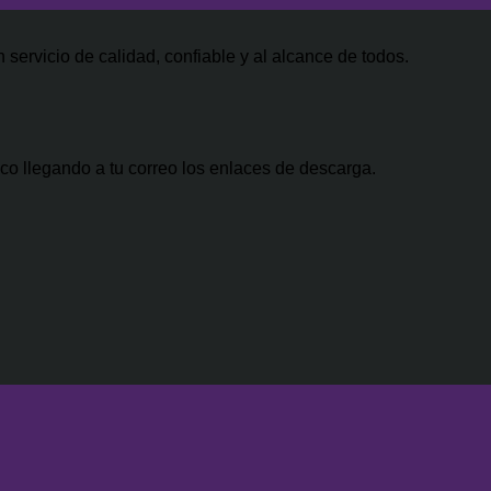
ginal
recio
es:
actual
precio
0.
:
iginal
$34.99.
es:
actual
0.00.
a:
$29.99.
es:
servicio de calidad, confiable y al alcance de todos.
500.00.
$47.00.
co llegando a tu correo los enlaces de descarga.