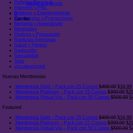
Defensa Personal
Volver a la tienda
Hipnosis y PNL
Hobbies y Entretenimiento
0
Membresías y Promociones
Carrito
Memoria y Aprendizaje
Mindvalley
Oratoria y Persuasión
Rupturas Amorosas
Salud y Fitness
Seducción
Sexualidad
Tops
Uncategorized
Nuevas Membresías
El
Membresía Gold – Pack con 25 Cursos
$
400.00
$
34.99
precio
El
Membresía Platinum – Pack con 15 Cursos
$
300.00
$
2
original
pre
E
Membresía Virtual Vip – Pack con 50 Cursos
$
500.00
$
era:
ori
p
Featured
$400.0
era
or
$30
er
El
Membresía Gold – Pack con 25 Cursos
$
400.00
$
34.99
$
precio
El
Membresía Platinum – Pack con 15 Cursos
$
300.00
$
2
original
pre
E
Membresía Virtual Vip – Pack con 50 Cursos
$
500.00
$