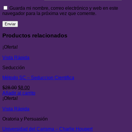
Guarda mi nombre, correo electrónico y web en este
navegador para la próxima vez que comente.
Productos relacionados
¡Oferta!
Vista Rápida
Seducción
Método SC – Seduccion Cientifica
El
El
$
28.00
$
8.00
precio
precio
Añadir al carrito
original
actual
¡Oferta!
era:
es:
$28.00.
$8.00.
Vista Rápida
Oratoria y Persuasión
Universidad del Carisma – Charlie Houpert