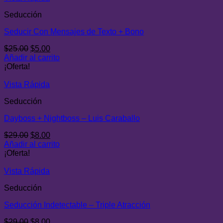
Seducción
Seducir Con Mensajes de Texto + Bono
El
El
$
25.00
$
5.00
precio
precio
Añadir al carrito
original
actual
¡Oferta!
era:
es:
$25.00.
$5.00.
Vista Rápida
Seducción
Dayboss + Nightboss – Luis Caraballo
El
El
$
29.00
$
8.00
precio
precio
Añadir al carrito
original
actual
¡Oferta!
era:
es:
$29.00.
$8.00.
Vista Rápida
Seducción
Seducción Indetectable – Triple Atracción
El
El
$
29.00
$
8.00