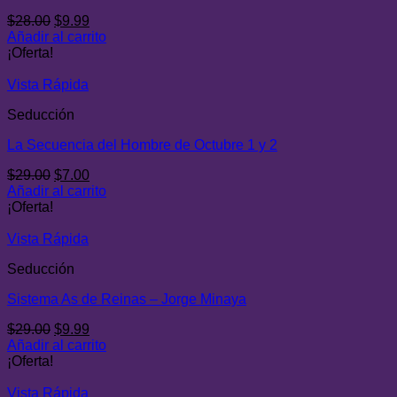
El
El
$
28.00
$
9.99
precio
precio
Añadir al carrito
original
actual
¡Oferta!
era:
es:
$28.00.
$9.99.
Vista Rápida
Seducción
La Secuencia del Hombre de Octubre 1 y 2
El
El
$
29.00
$
7.00
precio
precio
Añadir al carrito
original
actual
¡Oferta!
era:
es:
$29.00.
$7.00.
Vista Rápida
Seducción
Sistema As de Reinas – Jorge Minaya
El
El
$
29.00
$
9.99
precio
precio
Añadir al carrito
original
actual
¡Oferta!
era:
es:
$29.00.
$9.99.
Vista Rápida