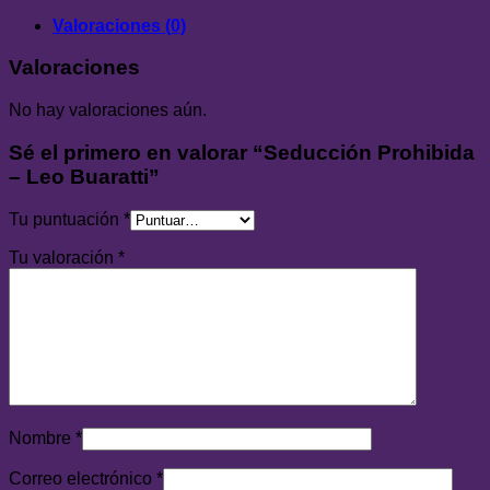
Valoraciones (0)
Valoraciones
No hay valoraciones aún.
Sé el primero en valorar “Seducción Prohibida
– Leo Buaratti”
Tu puntuación
*
Tu valoración
*
Nombre
*
Correo electrónico
*