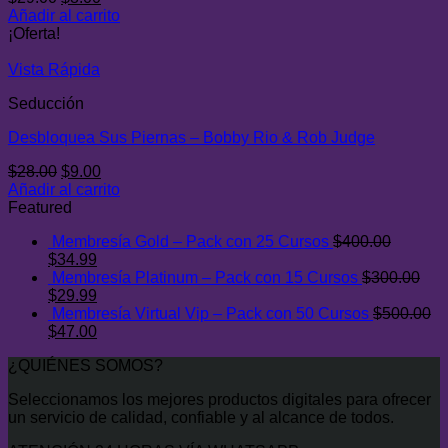
precio
precio
Añadir al carrito
original
actual
¡Oferta!
era:
es:
$29.00.
$8.00.
Vista Rápida
Seducción
Desbloquea Sus Piernas – Bobby Rio & Rob Judge
El
El
$
28.00
$
9.00
precio
precio
Añadir al carrito
original
actual
Featured
era:
es:
Membresía Gold – Pack con 25 Cursos
$
400.00
$28.00.
$9.00.
El
El
$
34.99
precio
precio
Membresía Platinum – Pack con 15 Cursos
$
300.00
original
El
actual
El
$
29.99
era:
precio
es:
precio
Membresía Virtual Vip – Pack con 50 Cursos
$
500.00
$400.00.
original
El
$34.99.
actual
El
$
47.00
era:
precio
es:
precio
¿QUIÉNES SOMOS?
$300.00.
original
$29.99.
actual
era:
es:
Seleccionamos los mejores productos digitales para ofrecer
$500.00.
$47.00.
un servicio de calidad, confiable y al alcance de todos.