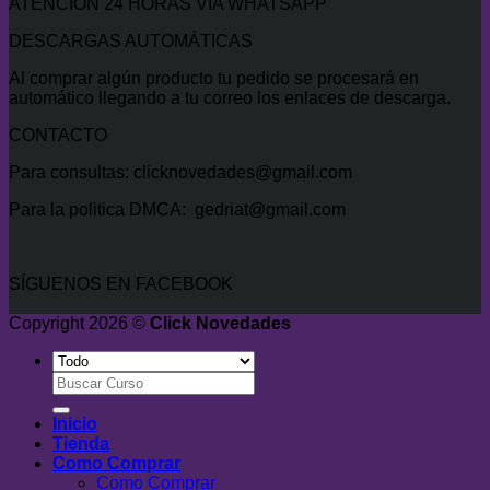
ATENCIÓN 24 HORAS VÍA WHATSAPP
DESCARGAS AUTOMÁTICAS
Al comprar algún producto tu pedido se procesará en
automático llegando a tu correo los enlaces de descarga.
CONTACTO
Para consultas: clicknovedades@gmail.com
Para la politica DMCA: gedriat@gmail.com
SÍGUENOS EN FACEBOOK
Copyright 2026 ©
Click Novedades
Buscar
por:
Inicio
Tienda
Como Comprar
Como Comprar