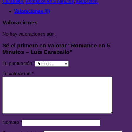
Caraballo
,
Romance en 5 Minutos
,
seduccion
cantidad
Valoraciones (0)
Valoraciones
No hay valoraciones aún.
Sé el primero en valorar “Romance en 5
Minutos – Luis Caraballo”
Tu puntuación
*
Tu valoración
*
Nombre
*