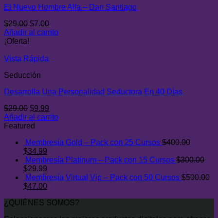
El Nuevo Hombre Alfa – Dan Santiago
El
El
$
29.00
$
7.00
precio
precio
Añadir al carrito
original
actual
¡Oferta!
era:
es:
$29.00.
$7.00.
Vista Rápida
Seducción
Desarrolla Una Personalidad Seductora En 40 Días
El
El
$
29.00
$
9.99
precio
precio
Añadir al carrito
original
actual
Featured
era:
es:
Membresía Gold – Pack con 25 Cursos
$
400.00
$29.00.
$9.99.
El
El
$
34.99
precio
precio
Membresía Platinum – Pack con 15 Cursos
$
300.00
original
El
actual
El
$
29.99
era:
precio
es:
precio
Membresía Virtual Vip – Pack con 50 Cursos
$
500.00
$400.00.
original
El
$34.99.
actual
El
$
47.00
era:
precio
es:
precio
¿QUIÉNES SOMOS?
$300.00.
original
$29.99.
actual
era:
es: