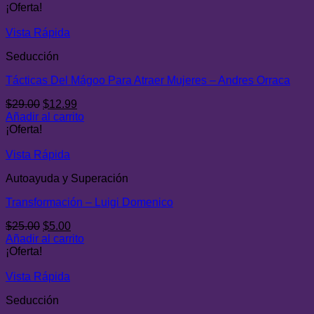
original
actual
¡Oferta!
era:
es:
$28.00.
$9.00.
Vista Rápida
Seducción
Tácticas Del Mágoo Para Atraer Mujeres – Andres Orraca
El
El
$
29.00
$
12.99
precio
precio
Añadir al carrito
original
actual
¡Oferta!
era:
es:
$29.00.
$12.99.
Vista Rápida
Autoayuda y Superación
Transformación – Luigi Domenico
El
El
$
25.00
$
5.00
precio
precio
Añadir al carrito
original
actual
¡Oferta!
era:
es:
$25.00.
$5.00.
Vista Rápida
Seducción