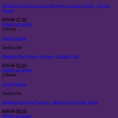
DayGame Como Seducir Mujeres Durante el Día – Álvaro
Reyes
El
El
$
29.00
$
7.00
precio
precio
Añadir al carrito
original
actual
¡Oferta!
era:
es:
$29.00.
$7.00.
Vista Rápida
Seducción
Maestro Del Pene + Bonos – Rafael Cruz
El
El
$
25.00
$
5.00
precio
precio
Añadir al carrito
original
actual
¡Oferta!
era:
es:
$25.00.
$5.00.
Vista Rápida
Seducción
Desbloquea Sus Piernas – Bobby Rio & Rob Judge
El
El
$
28.00
$
9.00
precio
precio
Añadir al carrito