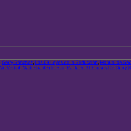
,
Gerry Sánchez
,
Las 69 Leyes de la Seducción
,
Manual de Sed
No Verbal
,
Nadie hable de esto
,
Pack De 31 Cursos De Gerry 