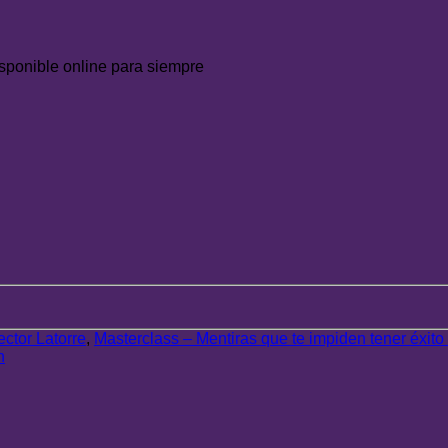
sponible online para siempre
ctor Latorre
,
Masterclass – Mentiras que te impiden tener éxito
n