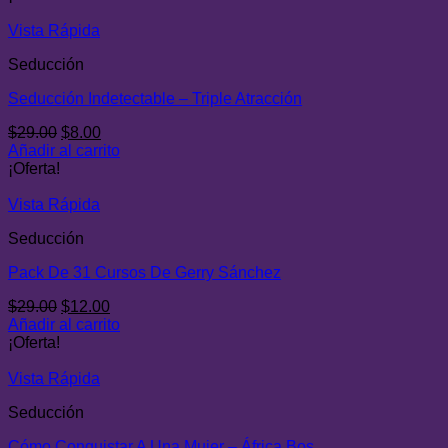
era:
es:
$29.00.
$8.00.
Vista Rápida
Seducción
Seducción Indetectable – Triple Atracción
El
El
$
29.00
$
8.00
precio
precio
Añadir al carrito
original
actual
¡Oferta!
era:
es:
$29.00.
$8.00.
Vista Rápida
Seducción
Pack De 31 Cursos De Gerry Sánchez
El
El
$
29.00
$
12.00
precio
precio
Añadir al carrito
original
actual
¡Oferta!
era:
es:
$29.00.
$12.00.
Vista Rápida
Seducción
Cómo Conquistar A Una Mujer – África Bos