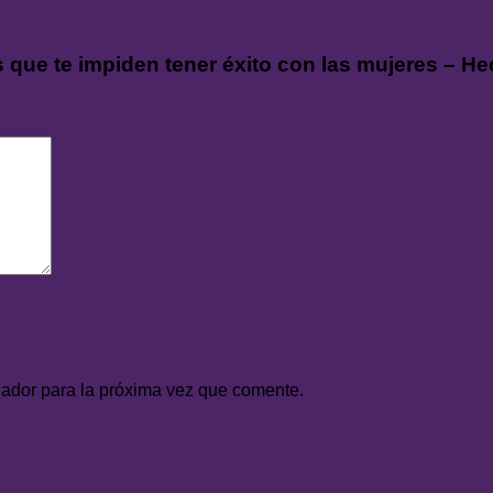
s que te impiden tener éxito con las mujeres – He
gador para la próxima vez que comente.