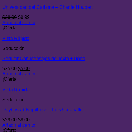
Universidad del Carisma – Charlie Houpert
El
El
$
28.00
$
9.99
precio
precio
Añadir al carrito
original
actual
¡Oferta!
era:
es:
$28.00.
$9.99.
Vista Rápida
Seducción
Seducir Con Mensajes de Texto + Bono
El
El
$
25.00
$
5.00
precio
precio
Añadir al carrito
original
actual
¡Oferta!
era:
es:
$25.00.
$5.00.
Vista Rápida
Seducción
Dayboss + Nightboss – Luis Caraballo
El
El
$
29.00
$
8.00
precio
precio
Añadir al carrito
original
actual
¡Oferta!