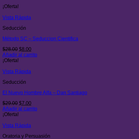
¡Oferta!
Vista Rápida
Seducción
Método SC – Seduccion Cientifica
El
El
$
28.00
$
8.00
precio
precio
Añadir al carrito
original
actual
¡Oferta!
era:
es:
$28.00.
$8.00.
Vista Rápida
Seducción
El Nuevo Hombre Alfa – Dan Santiago
El
El
$
29.00
$
7.00
precio
precio
Añadir al carrito
original
actual
¡Oferta!
era:
es:
$29.00.
$7.00.
Vista Rápida
Oratoria y Persuasión