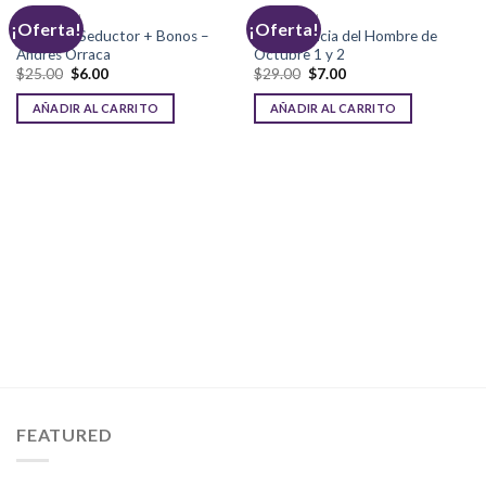
SEDUCCIÓN
SEDUCCIÓN
¡Oferta!
¡Oferta!
El Macho Seductor + Bonos –
La Secuencia del Hombre de
Andres Orraca
Octubre 1 y 2
El
El
El
El
$
25.00
$
6.00
$
29.00
$
7.00
precio
precio
precio
precio
original
actual
original
actual
AÑADIR AL CARRITO
AÑADIR AL CARRITO
era:
es:
era:
es:
$25.00.
$6.00.
$29.00.
$7.00.
FEATURED