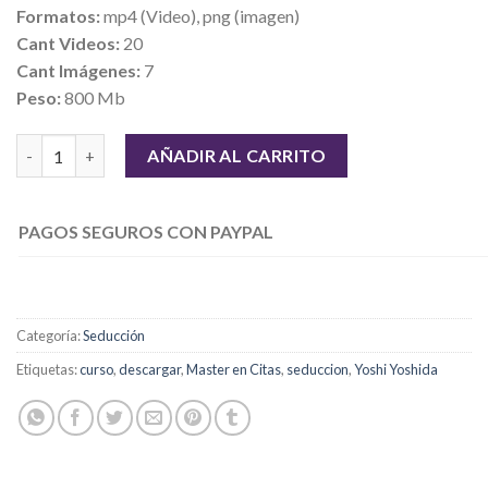
Formatos:
mp4 (Video), png (imagen)
Cant Videos:
20
Cant Imágenes:
7
Peso:
800 Mb
Master en Citas – Yoshi Yoshida cantidad
AÑADIR AL CARRITO
PAGOS SEGUROS CON PAYPAL
Categoría:
Seducción
Etiquetas:
curso
,
descargar
,
Master en Citas
,
seduccion
,
Yoshi Yoshida