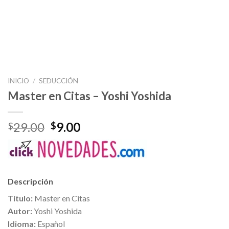
INICIO
/
SEDUCCIÓN
Master en Citas – Yoshi Yoshida
El
El
29.00
9.00
$
$
precio
precio
original
actual
era:
es:
$29.00.
$9.00.
Descripción
Título:
Master en Citas
Autor:
Yoshi Yoshida
Idioma:
Español