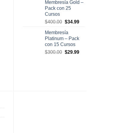
Membresía Gold –
original
actual
Pack con 25
era:
es:
Cursos
$500.00.
$47.00.
El
El
$
400.00
$
34.99
precio
precio
Membresía
original
actual
Platinum – Pack
era:
es:
con 15 Cursos
$400.00.
$34.99.
El
El
$
300.00
$
29.99
precio
precio
original
actual
era:
es:
$300.00.
$29.99.