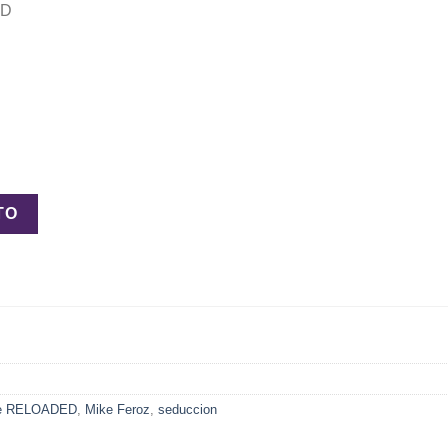
ED
eroz cantidad
TO
je RELOADED
,
Mike Feroz
,
seduccion