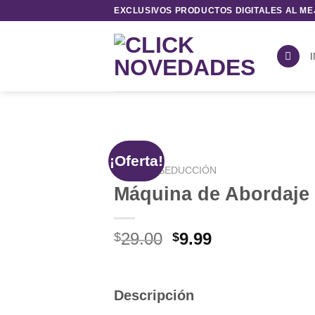
Saltar
EXCLUSIVOS PRODUCTOS DIGITALES AL ME
al
contenido
I
¡Oferta!
INICIO
/
SEDUCCIÓN
Máquina de Abordaje
El
El
29.00
9.99
$
$
precio
precio
original
actual
era:
es:
Descripción
$29.00.
$9.99.