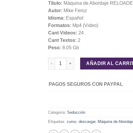
Título:
Máquina de Abordaje RELOAD
Autor:
Mike Feroz
Idioma:
Español
Formatos:
Mp4 (Video)
Cant Videos:
24
Cant Textos:
2
Peso:
8.05 Gb
Máquina de Abordaje RELOADED – Mike F
AÑADIR AL CARRI
PAGOS SEGUROS CON PAYPAL
Categoría:
Seducción
Etiquetas:
curso
,
descargar
,
Máquina de Aborda