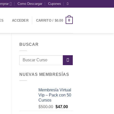
mprar
Como Descargar
Cupones
0
ES
ACCEDER
CARRITO /
$
0.00
BUSCAR
NUEVAS MEMBRESÍAS
Membresía Virtual
Vip – Pack con 50
Cursos
El
El
$
500.00
$
47.00
precio
precio