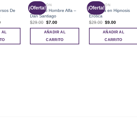
SEDUCCIÓN
SEDUCCIÓN
¡Oferta!
¡Oferta!
rsos De
El Nuevo Hombre Alfa –
Maestría en Hipnosis
z
Dan Santiago
Erótica
El
El
El
El
El
0
$
29.00
$
7.00
$
29.00
$
9.00
precio
precio
precio
precio
precio
l
actual
original
actual
original
actual
 AL
AÑADIR AL
AÑADIR AL
es:
era:
es:
era:
es:
.
$12.00.
$29.00.
$7.00.
$29.00.
$9.00.
TO
CARRITO
CARRITO