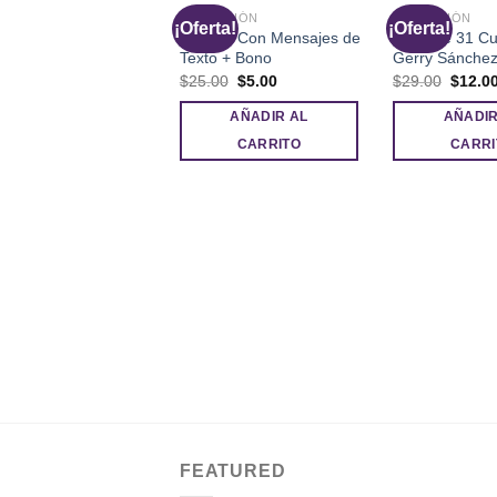
SEDUCCIÓN
SEDUCCIÓN
¡Oferta!
¡Oferta!
Seducir Con Mensajes de
Pack De 31 Cu
Texto + Bono
Gerry Sánche
El
El
El
$
25.00
$
5.00
$
29.00
$
12.0
precio
precio
precio
original
actual
origina
AÑADIR AL
AÑADIR
era:
es:
era:
$25.00.
$5.00.
$29.00
CARRITO
CARRI
FEATURED