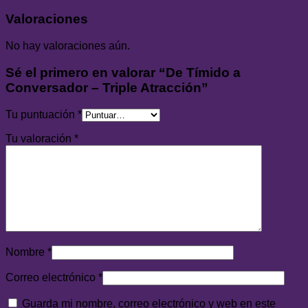
Valoraciones
No hay valoraciones aún.
Sé el primero en valorar “De Tímido a
Conversador – Triple Atracción”
Tu puntuación
*
Tu valoración
*
Nombre
*
Correo electrónico
*
Guarda mi nombre, correo electrónico y web en este