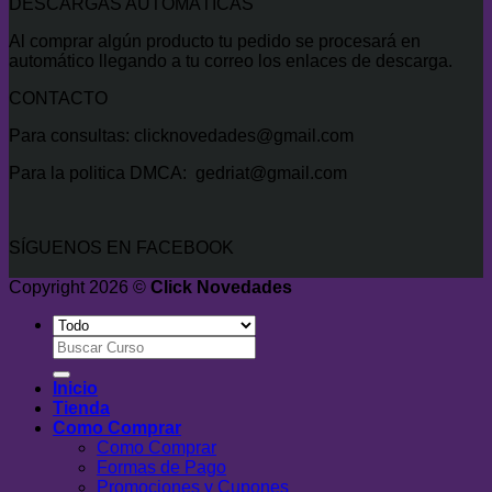
DESCARGAS AUTOMÁTICAS
Al comprar algún producto tu pedido se procesará en
automático llegando a tu correo los enlaces de descarga.
CONTACTO
Para consultas: clicknovedades@gmail.com
Para la politica DMCA: gedriat@gmail.com
SÍGUENOS EN FACEBOOK
Copyright 2026 ©
Click Novedades
Buscar
por:
Inicio
Tienda
Como Comprar
Como Comprar
Formas de Pago
Promociones y Cupones