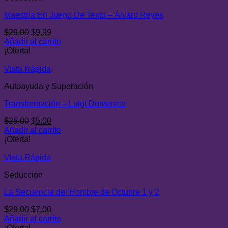
Maestría En Juego De Texto – Álvaro Reyes
El
El
$
29.00
$
9.99
precio
precio
Añadir al carrito
original
actual
¡Oferta!
era:
es:
$29.00.
$9.99.
Vista Rápida
Autoayuda y Superación
Transformación – Luigi Domenico
El
El
$
25.00
$
5.00
precio
precio
Añadir al carrito
original
actual
¡Oferta!
era:
es:
$25.00.
$5.00.
Vista Rápida
Seducción
La Secuencia del Hombre de Octubre 1 y 2
El
El
$
29.00
$
7.00
precio
precio
Añadir al carrito
original
actual
¡Oferta!