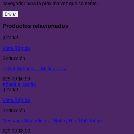
navegador para la próxima vez que comente.
Productos relacionados
¡Oferta!
Vista Rápida
Seducción
El Ser Seductor – Matías Laca
El
El
$
25.00
$
6.99
precio
precio
Añadir al carrito
original
actual
¡Oferta!
era:
es:
$25.00.
$6.99.
Vista Rápida
Seducción
Mensajes Magnéticos – Bobby Rio, Rob Judge
El
El
$
29.00
$
8.00