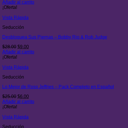
precio
precio
Añadir al carrito
original
actual
¡Oferta!
era:
es:
$29.00.
$8.00.
Vista Rápida
Seducción
Desbloquea Sus Piernas – Bobby Rio & Rob Judge
El
El
$
28.00
$
9.00
precio
precio
Añadir al carrito
original
actual
¡Oferta!
era:
es:
$28.00.
$9.00.
Vista Rápida
Seducción
Lo Mejor de Ross Jeffries – Pack Completo en Español
El
El
$
25.00
$
6.00
precio
precio
Añadir al carrito
original
actual
¡Oferta!
era:
es:
$25.00.
$6.00.
Vista Rápida
Seducción