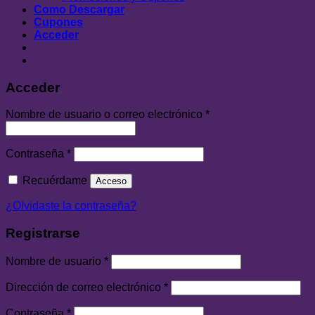
Como Descargar
Cupones
Acceder
Acceder
Nombre de usuario o correo electrónico
*
Contraseña
*
Recuérdame
Acceso
¿Olvidaste la contraseña?
Registrarse
Nombre de usuario
*
Dirección de correo electrónico
*
Contraseña
*