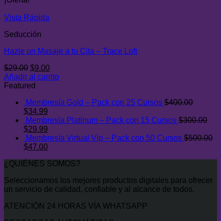
era:
es:
$29.00.
$7.00.
Vista Rápida
Seducción
Hazle un Masaje a tu Cita – Trace Loft
El
El
$
29.00
$
9.00
precio
precio
Añadir al carrito
original
actual
Featured
era:
es:
Membresía Gold – Pack con 25 Cursos
$
400.00
$29.00.
$9.00.
El
El
$
34.99
precio
precio
Membresía Platinum – Pack con 15 Cursos
$
300.00
original
El
actual
El
$
29.99
era:
precio
es:
precio
Membresía Virtual Vip – Pack con 50 Cursos
$
500.00
$400.00.
original
El
$34.99.
actual
El
$
47.00
era:
precio
es:
precio
¿QUIÉNES SOMOS?
$300.00.
original
$29.99.
actual
era:
es:
Seleccionamos los mejores productos digitales para ofrecer
$500.00.
$47.00.
un servicio de calidad, confiable y al alcance de todos.
ATENCIÓN 24 HORAS VÍA WHATSAPP