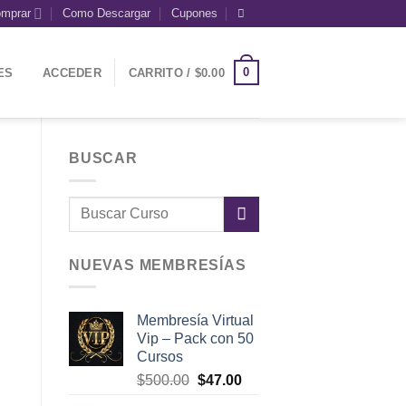
mprar
Como Descargar
Cupones
0
ES
ACCEDER
CARRITO /
$
0.00
BUSCAR
NUEVAS MEMBRESÍAS
Membresía Virtual
Vip – Pack con 50
Cursos
El
El
$
500.00
$
47.00
precio
precio