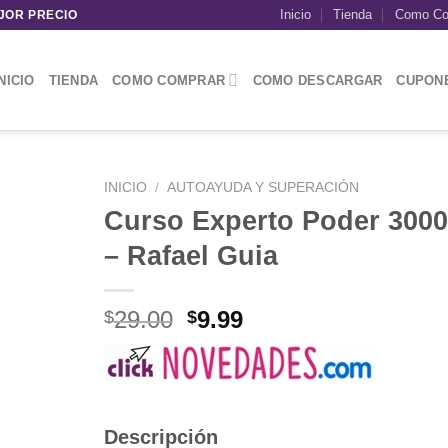
Inicio
Tienda
Como Co
JOR PRECIO
NICIO
TIENDA
COMO COMPRAR
COMO DESCARGAR
CUPON
INICIO
/
AUTOAYUDA Y SUPERACIÓN
Curso Experto Poder 3000
– Rafael Guia
El
El
29.00
9.99
$
$
precio
precio
original
actual
era:
es:
$29.00.
$9.99.
Descripción