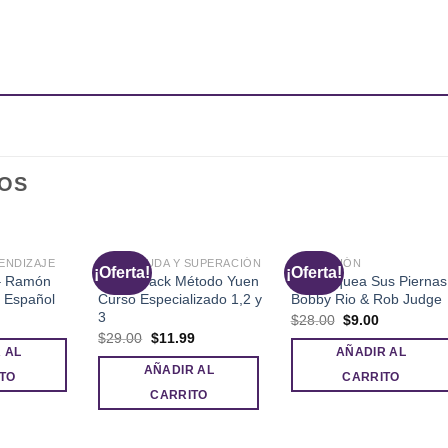
OS
ENDIZAJE
AUTOAYUDA Y SUPERACIÓN
SEDUCCIÓN
¡Oferta!
¡Oferta!
 – Ramón
Super Pack Método Yuen
Desbloquea Sus Piernas
 Español
Curso Especializado 1,2 y
Bobby Rio & Rob Judge
3
l
El
El
$
28.00
$
9.00
recio
precio
precio
El
El
$
29.00
$
11.99
l
ctual
original
actual
precio
precio
 AL
AÑADIR AL
s:
era:
es:
original
actual
AÑADIR AL
.
$9.00.
$28.00.
$9.00.
era:
es:
TO
CARRITO
$29.00.
$11.99.
CARRITO