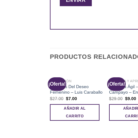
PRODUCTOS RELACIONAD
SEDUCCIÓN
MEMORIA Y APR
rta!
¡Oferta!
¡Oferta!
Secretos Del Deseo
Memoria Ágil
Femenino – Luis Caraballo
Campayo – En
El
El
El
E
$
27.00
$
7.00
$
29.00
$
9.00
precio
precio
precio
p
original
actual
origina
a
AÑADIR AL
AÑADIR
era:
es:
era:
e
$27.00.
$7.00.
$29.00
CARRITO
CARRI
AYUDA Y SUPERACIÓN
étodo Wim Hof