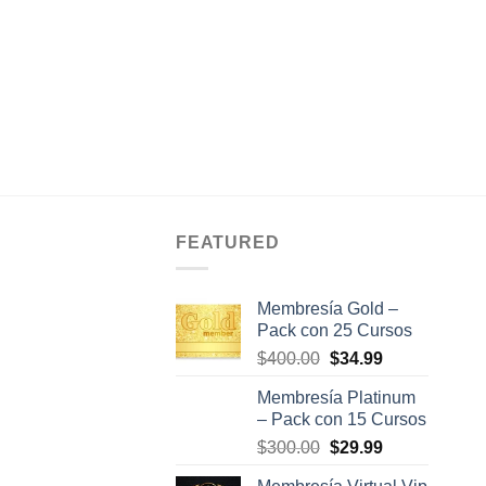
El
El
00
$
9.99
precio
precio
original
actual
AÑADIR AL
era:
es:
$29.00.
$9.99.
CARRITO
FEATURED
Membresía Gold –
Pack con 25 Cursos
El
El
$
400.00
$
34.99
precio
precio
Membresía Platinum
original
actual
– Pack con 15 Cursos
era:
es:
El
El
$
300.00
$
29.99
$400.00.
$34.99.
precio
precio