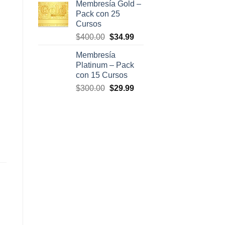
Membresía Gold –
original
actual
Pack con 25
era:
es:
Cursos
$500.00.
$47.00.
El
El
$
400.00
$
34.99
precio
precio
Membresía
original
actual
Platinum – Pack
era:
es:
con 15 Cursos
$400.00.
$34.99.
El
El
$
300.00
$
29.99
precio
precio
original
actual
era:
es:
$300.00.
$29.99.