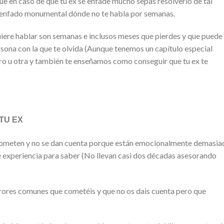
e en caso de que tu ex se enfade mucho sepas resolverlo de tal
 enfado monumental dónde no te habla por semanas.
quiere hablar son semanas e inclusos meses que pierdes y que puede
rsona con la que te olvida (Aunque tenemos un capítulo especial
otro u otra y también te enseñamos como conseguir que tu ex te
TU EX
 cometen y no se dan cuenta porque están emocionalmente demasia
te experiencia para saber (No llevan casi dos décadas asesorando
rores comunes que cometéis y que no os dais cuenta pero que