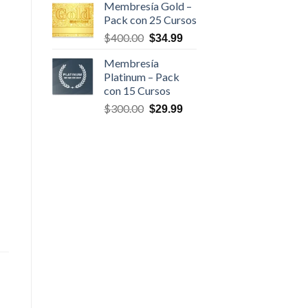
Membresía Gold –
original
actual
Pack con 25 Cursos
era:
es:
El
El
$
400.00
$500.00.
$47.00.
$
34.99
precio
precio
Membresía
original
actual
Platinum – Pack
era:
es:
con 15 Cursos
$400.00.
$34.99.
El
El
$
300.00
$
29.99
precio
precio
original
actual
era:
es:
$300.00.
$29.99.
ciales - Domenec (PDF) cantidad