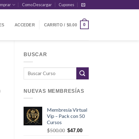
mprar
Como Descargar
Cupones
0
ES
ACCEDER
CARRITO /
$
0.00
BUSCAR
)
NUEVAS MEMBRESÍAS
Membresía Virtual
Vip – Pack con 50
Cursos
El
El
$
500.00
$
47.00
precio
precio