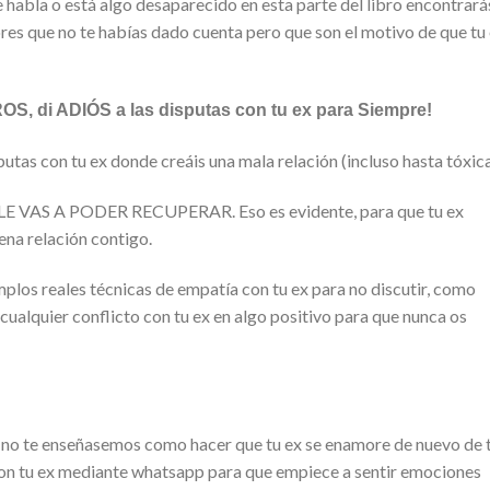
te habla o está algo desaparecido en esta parte del libro encontrará
res que no te habías dado cuenta pero que son el motivo de que tu
di ADIÓS a las disputas con tu ex para Siempre!
tas con tu ex donde creáis una mala relación (incluso hasta tóxica
O LE VAS A PODER RECUPERAR. Eso es evidente, para que tu ex
ena relación contigo.
mplos reales técnicas de empatía con tu ex para no discutir, como
cualquier conflicto con tu ex en algo positivo para que nunca os
si no te enseñasemos como hacer que tu ex se enamore de nuevo de t
n tu ex mediante whatsapp para que empiece a sentir emociones