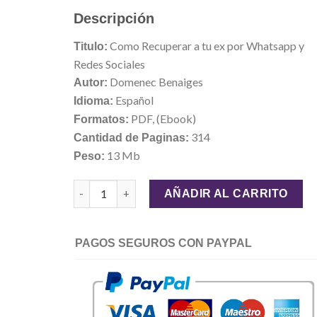
$29.00.
$9.99.
Descripción
Como Recuperar a tu ex por Whatsapp y
Titulo:
Redes Sociales
Domenec Benaiges
Autor:
Español
Idioma:
PDF, (Ebook)
Formatos:
314
Cantidad de Paginas:
13 Mb
Peso:
Como Recuperar a tu ex por Whatsapp y Redes So
AÑADIR AL CARRITO
PAGOS SEGUROS CON PAYPAL