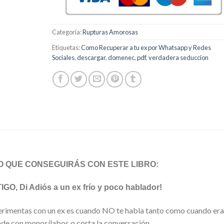
Categoría:
Rupturas Amorosas
Etiquetas:
Como Recuperar a tu ex por Whatsapp y Redes
Sociales
,
descargar
,
domenec
,
pdf
,
verdadera seduccion
O QUE CONSEGUIRÁS CON ESTE LIBRO:
Di Adiós a un ex frío y poco hablador!
erimentas con un ex es cuando NO te habla tanto como cuando era
nde con monosílabos o corta la conversación.