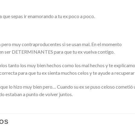
a que sepas ir enamorando a tu ex poco a poco.
en pero muy contraproducentes si se usan mal. En el momento
den ser DETERMINANTES para que tu ex vuelva contigo.
mplos tanto los muy bien hechos como los mal hechos y te explicam
orrecta para que tu ex sienta muchos celos y te ayude a recuperar
te que lo hizo muy bien pero… Cuando su ex se puso celoso cometió 
do estaban a punto de volver juntos.
OS