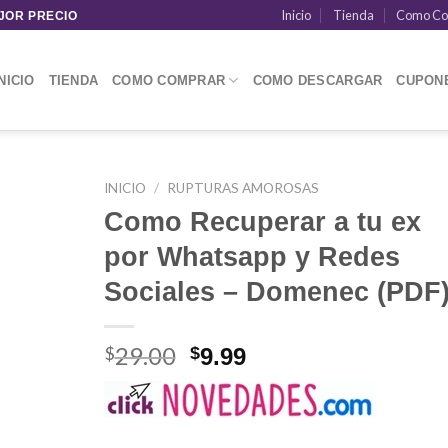
Inicio
Tienda
Como Co
JOR PRECIO
NICIO
TIENDA
COMO COMPRAR
COMO DESCARGAR
CUPON
INICIO
/
RUPTURAS AMOROSAS
Como Recuperar a tu ex
por Whatsapp y Redes
Sociales – Domenec (PDF
29.00
El
El
$
$
9.99
precio
precio
original
actual
era:
es: