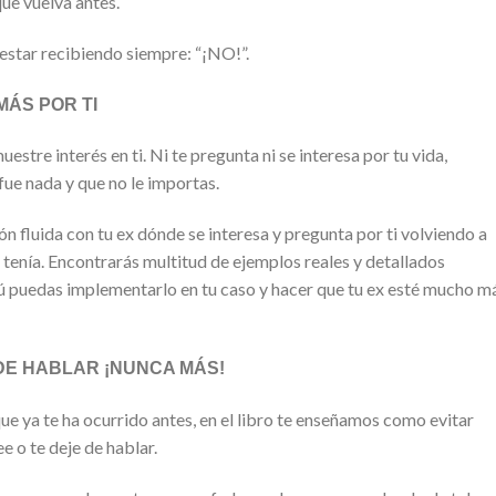
que vuelva antes.
 estar recibiendo siempre: “¡NO!”.
MÁS POR TI
tre interés en ti. Ni te pregunta ni se interesa por tu vida,
fue nada y que no le importas.
ión fluida con tu ex dónde se interesa y pregunta por ti volviendo a
 tenía. Encontrarás multitud de ejemplos reales y detallados
 tú puedas implementarlo en tu caso y hacer que tu ex esté mucho m
DE HABLAR ¡NUNCA MÁS!
ue ya te ha ocurrido antes, en el libro te enseñamos como evitar
e o te deje de hablar.