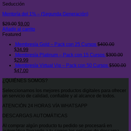
Seducción
Mentoría del 1% – (Segunda Generación)
El
El
$
29.00
$
9.00
precio
precio
Añadir al carrito
original
actual
Featured
era:
es:
Membresía Gold – Pack con 25 Cursos
$
400.00
$29.00.
$9.00.
El
El
$
34.99
precio
precio
Membresía Platinum – Pack con 15 Cursos
$
300.00
original
El
actual
El
$
29.99
era:
precio
es:
precio
Membresía Virtual Vip – Pack con 50 Cursos
$
500.00
$400.00.
original
El
$34.99.
actual
El
$
47.00
era:
precio
es:
precio
¿QUIÉNES SOMOS?
$300.00.
original
$29.99.
actual
era:
es:
Seleccionamos los mejores productos digitales para ofrecer
$500.00.
$47.00.
un servicio de calidad, confiable y al alcance de todos.
ATENCIÓN 24 HORAS VÍA WHATSAPP
DESCARGAS AUTOMÁTICAS
Al comprar algún producto tu pedido se procesará en
automático llegando a tu correo los enlaces de descarga.