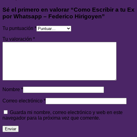
Sé el primero en valorar “Como Escribir a tu Ex
por Whatsapp – Federico Hirigoyen”
Tu puntuación
*
Tu valoración
*
Nombre
*
Correo electrónico
*
Guarda mi nombre, correo electrónico y web en este
navegador para la próxima vez que comente.