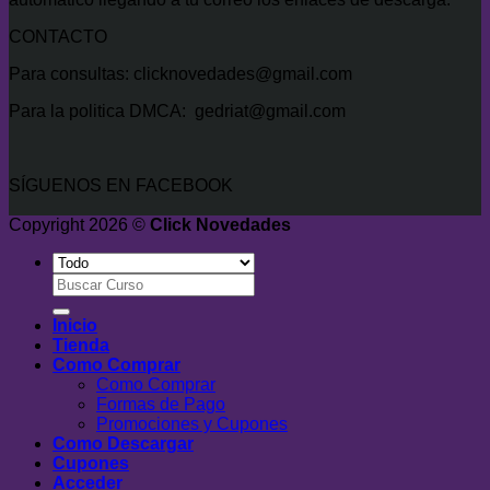
CONTACTO
Para consultas: clicknovedades@gmail.com
Para la politica DMCA: gedriat@gmail.com
SÍGUENOS EN FACEBOOK
Copyright 2026 ©
Click Novedades
Buscar
por:
Inicio
Tienda
Como Comprar
Como Comprar
Formas de Pago
Promociones y Cupones
Como Descargar
Cupones
Acceder