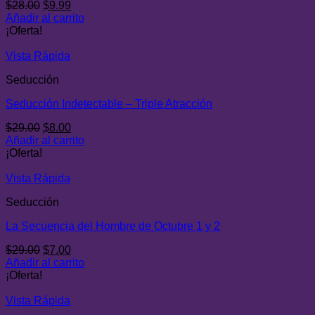
El
El
$
28.00
$
9.99
precio
precio
Añadir al carrito
original
actual
¡Oferta!
era:
es:
$28.00.
$9.99.
Vista Rápida
Seducción
Seducción Indetectable – Triple Atracción
El
El
$
29.00
$
8.00
precio
precio
Añadir al carrito
original
actual
¡Oferta!
era:
es:
$29.00.
$8.00.
Vista Rápida
Seducción
La Secuencia del Hombre de Octubre 1 y 2
El
El
$
29.00
$
7.00
precio
precio
Añadir al carrito
original
actual
¡Oferta!
era:
es:
$29.00.
$7.00.
Vista Rápida