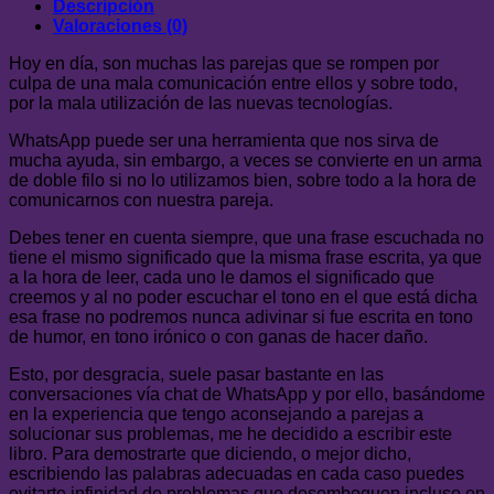
Federico
Descripción
Hirigoyen
Valoraciones (0)
cantidad
Hoy en día, son muchas las parejas que se rompen por
culpa de una mala comunicación entre ellos y sobre todo,
por la mala utilización de las nuevas tecnologías.
WhatsApp puede ser una herramienta que nos sirva de
mucha ayuda, sin embargo, a veces se convierte en un arma
de doble filo si no lo utilizamos bien, sobre todo a la hora de
comunicarnos con nuestra pareja.
Debes tener en cuenta siempre, que una frase escuchada no
tiene el mismo significado que la misma frase escrita, ya que
a la hora de leer, cada uno le damos el significado que
creemos y al no poder escuchar el tono en el que está dicha
esa frase no podremos nunca adivinar si fue escrita en tono
de humor, en tono irónico o con ganas de hacer daño.
Esto, por desgracia, suele pasar bastante en las
conversaciones vía chat de WhatsApp y por ello, basándome
en la experiencia que tengo aconsejando a parejas a
solucionar sus problemas, me he decidido a escribir este
libro. Para demostrarte que diciendo, o mejor dicho,
escribiendo las palabras adecuadas en cada caso puedes
evitarte infinidad de problemas que desemboquen incluso en