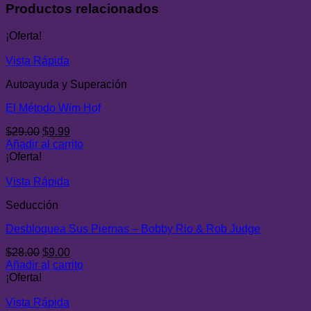
Productos relacionados
¡Oferta!
Vista Rápida
Autoayuda y Superación
El Método Wim Hof
El
El
$
29.00
$
9.99
precio
precio
Añadir al carrito
original
actual
¡Oferta!
era:
es:
$29.00.
$9.99.
Vista Rápida
Seducción
Desbloquea Sus Piernas – Bobby Rio & Rob Judge
El
El
$
28.00
$
9.00
precio
precio
Añadir al carrito
original
actual
¡Oferta!
era:
es:
$28.00.
$9.00.
Vista Rápida