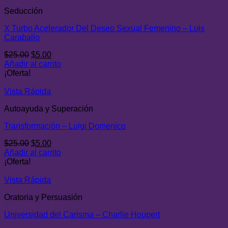
Seducción
X Turbo Acelerador Del Deseo Sexual Femenino – Luis
Caraballo
El
El
$
25.00
$
5.00
precio
precio
Añadir al carrito
original
actual
¡Oferta!
era:
es:
$25.00.
$5.00.
Vista Rápida
Autoayuda y Superación
Transformación – Luigi Domenico
El
El
$
25.00
$
5.00
precio
precio
Añadir al carrito
original
actual
¡Oferta!
era:
es:
$25.00.
$5.00.
Vista Rápida
Oratoria y Persuasión
Universidad del Carisma – Charlie Houpert