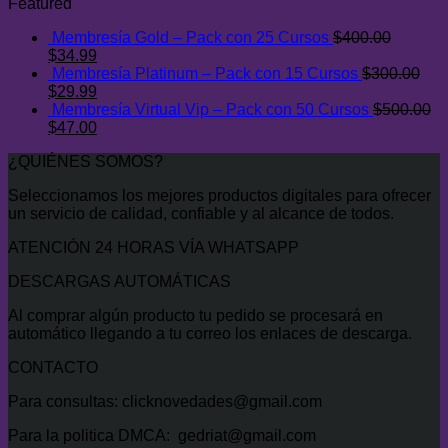
original
actual
Featured
era:
es:
Membresía Gold – Pack con 25 Cursos
$
400.00
$29.00.
$9.00.
El
El
$
34.99
precio
precio
Membresía Platinum – Pack con 15 Cursos
$
300.00
original
El
actual
El
$
29.99
era:
precio
es:
precio
Membresía Virtual Vip – Pack con 50 Cursos
$
500.00
$400.00.
original
El
$34.99.
actual
El
$
47.00
era:
precio
es:
precio
¿QUIÉNES SOMOS?
$300.00.
original
$29.99.
actual
era:
es:
Seleccionamos los mejores productos digitales para ofrecer
$500.00.
$47.00.
un servicio de calidad, confiable y al alcance de todos.
ATENCIÓN 24 HORAS VÍA WHATSAPP
DESCARGAS AUTOMÁTICAS
Al comprar algún producto tu pedido se procesará en
automático llegando a tu correo los enlaces de descarga.
CONTACTO
Para consultas: clicknovedades@gmail.com
Para la politica DMCA: gedriat@gmail.com