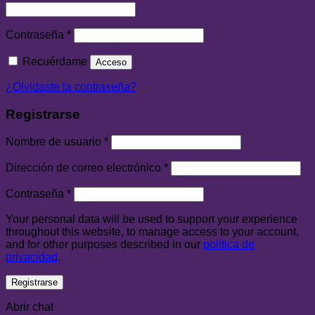
Contraseña
*
Recuérdame
Acceso
¿Olvidaste la contraseña?
Registrarse
Nombre de usuario
*
Dirección de correo electrónico
*
Contraseña
*
Your personal data will be used to support your experience
throughout this website, to manage access to your account,
and for other purposes described in our
política de
privacidad
.
Registrarse
Abrir chat