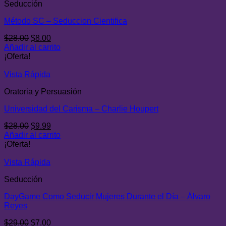
Seducción
Método SC – Seduccion Cientifica
El
El
$
28.00
$
8.00
precio
precio
Añadir al carrito
original
actual
¡Oferta!
era:
es:
$28.00.
$8.00.
Vista Rápida
Oratoria y Persuasión
Universidad del Carisma – Charlie Houpert
El
El
$
28.00
$
9.99
precio
precio
Añadir al carrito
original
actual
¡Oferta!
era:
es:
$28.00.
$9.99.
Vista Rápida
Seducción
DayGame Como Seducir Mujeres Durante el Día – Álvaro
Reyes
El
El
$
29.00
$
7.00