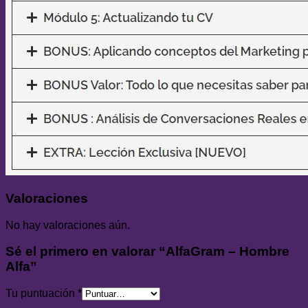
Valoraciones
No hay valoraciones aún.
Sé el primero en valorar “AlfaGram – Hombre
Alfa”
Tu puntuación
*