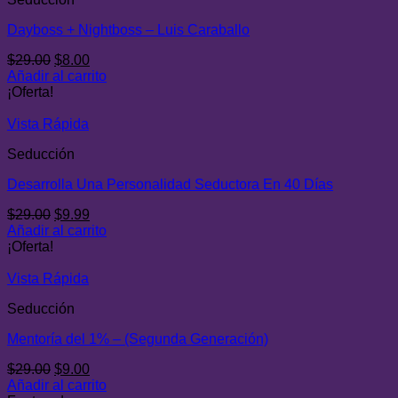
Dayboss + Nightboss – Luis Caraballo
El
El
$
29.00
$
8.00
precio
precio
Añadir al carrito
original
actual
¡Oferta!
era:
es:
$29.00.
$8.00.
Vista Rápida
Seducción
Desarrolla Una Personalidad Seductora En 40 Días
El
El
$
29.00
$
9.99
precio
precio
Añadir al carrito
original
actual
¡Oferta!
era:
es:
$29.00.
$9.99.
Vista Rápida
Seducción
Mentoría del 1% – (Segunda Generación)
El
El
$
29.00
$
9.00
precio
precio
Añadir al carrito