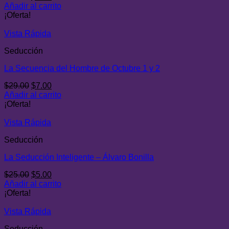
precio
precio
Añadir al carrito
original
actual
¡Oferta!
era:
es:
$29.00.
$7.00.
Vista Rápida
Seducción
La Secuencia del Hombre de Octubre 1 y 2
El
El
$
29.00
$
7.00
precio
precio
Añadir al carrito
original
actual
¡Oferta!
era:
es:
$29.00.
$7.00.
Vista Rápida
Seducción
La Seducción Inteligente – Álvaro Bonilla
El
El
$
25.00
$
5.00
precio
precio
Añadir al carrito
original
actual
¡Oferta!
era:
es:
$25.00.
$5.00.
Vista Rápida
Seducción