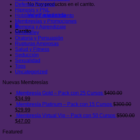
Defensa Personal
No hay productos en el carrito.
Hipnosis y PNL
Volver a la tienda
Hobbies y Entretenimiento
Membresías y Promociones
0
Memoria y Aprendizaje
Carrito
Mindvalley
Oratoria y Persuasión
Rupturas Amorosas
Salud y Fitness
Seducción
Sexualidad
Tops
Uncategorized
Nuevas Membresías
Membresía Gold – Pack con 25 Cursos
$
400.00
El
El
$
34.99
precio
precio
Membresía Platinum – Pack con 15 Cursos
$
300.00
original
El
actual
El
$
29.99
era:
precio
es:
precio
Membresía Virtual Vip – Pack con 50 Cursos
$
500.00
$400.00.
original
El
$34.99.
actual
El
$
47.00
era:
precio
es:
precio
Featured
$300.00.
original
$29.99.
actual
era:
es: