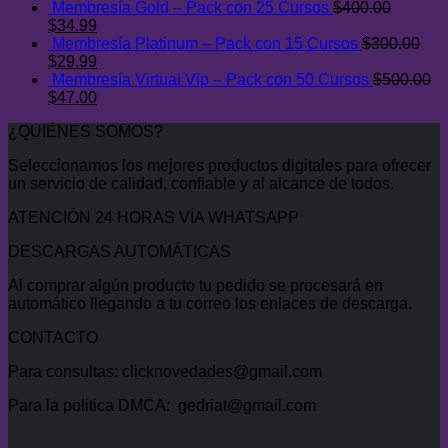
Membresía Gold – Pack con 25 Cursos
$
400.00
$500.00.
$47.00.
El
El
$
34.99
precio
precio
Membresía Platinum – Pack con 15 Cursos
$
300.00
original
El
actual
El
$
29.99
era:
precio
es:
precio
Membresía Virtual Vip – Pack con 50 Cursos
$
500.00
$400.00.
original
El
$34.99.
actual
El
$
47.00
era:
precio
es:
precio
¿QUIÉNES SOMOS?
$300.00.
original
$29.99.
actual
era:
es:
Seleccionamos los mejores productos digitales para ofrecer
$500.00.
$47.00.
un servicio de calidad, confiable y al alcance de todos.
ATENCIÓN 24 HORAS VÍA WHATSAPP
DESCARGAS AUTOMÁTICAS
Al comprar algún producto tu pedido se procesará en
automático llegando a tu correo los enlaces de descarga.
CONTACTO
Para consultas: clicknovedades@gmail.com
Para la politica DMCA: gedriat@gmail.com