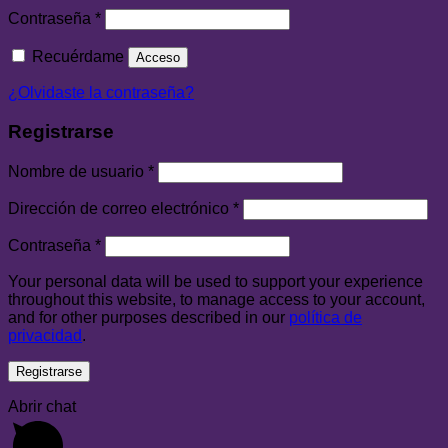
Contraseña
*
Recuérdame
Acceso
¿Olvidaste la contraseña?
Registrarse
Nombre de usuario
*
Dirección de correo electrónico
*
Contraseña
*
Your personal data will be used to support your experience
throughout this website, to manage access to your account,
and for other purposes described in our
política de
privacidad
.
Registrarse
Abrir chat