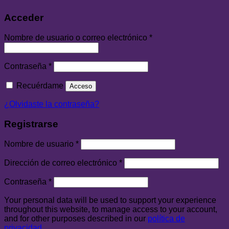
Acceder
Nombre de usuario o correo electrónico
*
Contraseña
*
Recuérdame
Acceso
¿Olvidaste la contraseña?
Registrarse
Nombre de usuario
*
Dirección de correo electrónico
*
Contraseña
*
Your personal data will be used to support your experience
throughout this website, to manage access to your account,
and for other purposes described in our
política de
privacidad
.