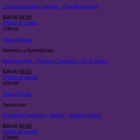
Universidad del Carisma – Charlie Houpert
El
El
$
28.00
$
9.99
precio
precio
Añadir al carrito
original
actual
¡Oferta!
era:
es:
$28.00.
$9.99.
Vista Rápida
Memoria y Aprendizaje
Memoria Ágil – Ramón Campayo – En Español
El
El
$
29.00
$
9.00
precio
precio
Añadir al carrito
original
actual
¡Oferta!
era:
es:
$29.00.
$9.00.
Vista Rápida
Seducción
El Macho Seductor + Bonos – Andres Orraca
El
El
$
25.00
$
6.00
precio
precio
Añadir al carrito
original
actual
¡Oferta!