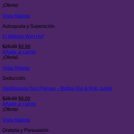
¡Oferta!
Vista Rápida
Autoayuda y Superación
El Método Wim Hof
El
El
$
29.00
$
9.99
precio
precio
Añadir al carrito
original
actual
¡Oferta!
era:
es:
$29.00.
$9.99.
Vista Rápida
Seducción
Desbloquea Sus Piernas – Bobby Rio & Rob Judge
El
El
$
28.00
$
9.00
precio
precio
Añadir al carrito
original
actual
¡Oferta!
era:
es:
$28.00.
$9.00.
Vista Rápida
Oratoria y Persuasión