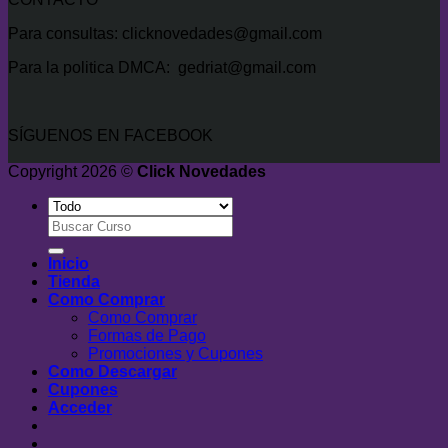
Para consultas: clicknovedades@gmail.com
Para la politica DMCA: gedriat@gmail.com
SÍGUENOS EN FACEBOOK
Copyright 2026 ©
Click Novedades
Buscar
por:
Inicio
Tienda
Como Comprar
Como Comprar
Formas de Pago
Promociones y Cupones
Como Descargar
Cupones
Acceder