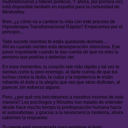
multimillonarios y líderes políticos. Y ahora, por primera vez,
está disponible también en español para la comunidad de
Mindvalley.
Bien, ¿y cómo va a cambiar tu vida con este proceso de
Hipnoterapia Transformacional Rápida? Empecemos por el
principio…
Todo sucede mientras te estás quedando dormido…
Ahí es cuando sientes esta desesperación silenciosa. Ese
pavor inquietante cuando te das cuenta de que no eres la
persona que podrías y deberías ser.
En esos momentos, tu corazón late más rápido y tal vez te
sientas como tu peor enemigo, al darte cuenta de que tus
luchas contra la duda, la culpa y la impotencia te están
robando el éxito y la alegría que ves que otros disfrutan, al
parecer, sin esfuerzo alguno.
Pero, ¿por qué nos boicoteamos a nosotros mismos de esta
manera? Los psicólogos y filósofos han tratado de entender
desde hace mucho tiempo la predisposición humana hacia
el autosabotaje, y gracias a la neurociencia moderna, ahora
sabemos la respuesta:
Tu mente está programada para resistirse al éxito