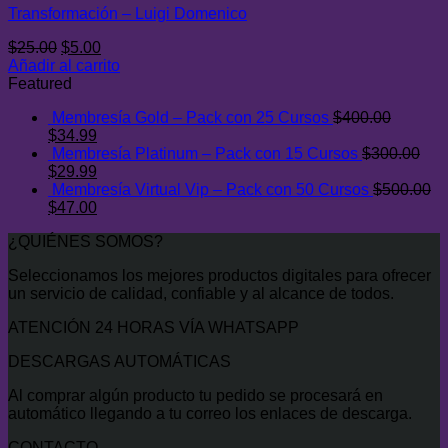
Transformación – Luigi Domenico
El
El
$
25.00
$
5.00
precio
precio
Añadir al carrito
original
actual
Featured
era:
es:
Membresía Gold – Pack con 25 Cursos
$
400.00
$25.00.
$5.00.
El
El
$
34.99
precio
precio
Membresía Platinum – Pack con 15 Cursos
$
300.00
original
El
actual
El
$
29.99
era:
precio
es:
precio
Membresía Virtual Vip – Pack con 50 Cursos
$
500.00
$400.00.
original
El
$34.99.
actual
El
$
47.00
era:
precio
es:
precio
¿QUIÉNES SOMOS?
$300.00.
original
$29.99.
actual
era:
es:
Seleccionamos los mejores productos digitales para ofrecer
$500.00.
$47.00.
un servicio de calidad, confiable y al alcance de todos.
ATENCIÓN 24 HORAS VÍA WHATSAPP
DESCARGAS AUTOMÁTICAS
Al comprar algún producto tu pedido se procesará en
automático llegando a tu correo los enlaces de descarga.
CONTACTO