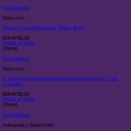
era:
es:
$25.00.
$6.00.
Vista Rápida
Seducción
Seducir Con Mensajes de Texto + Bono
El
El
$
25.00
$
5.00
precio
precio
Añadir al carrito
original
actual
¡Oferta!
era:
es:
$25.00.
$5.00.
Vista Rápida
Seducción
X Turbo Acelerador Del Deseo Sexual Femenino – Luis
Caraballo
El
El
$
25.00
$
5.00
precio
precio
Añadir al carrito
original
actual
¡Oferta!
era:
es:
$25.00.
$5.00.
Vista Rápida
Autoayuda y Superación