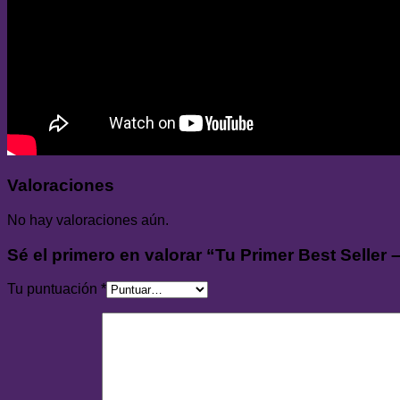
Valoraciones
No hay valoraciones aún.
Sé el primero en valorar “Tu Primer Best Seller 
Tu puntuación
*