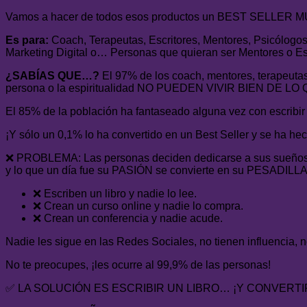
Vamos a hacer de todos esos productos un BEST SELLER
Es para:
Coach, Terapeutas, Escritores, Mentores, Psicólogo
Marketing Digital o… Personas que quieran ser Mentores o Esc
¿SABÍAS QUE…?
El 97% de los coach, mentores, terapeutas
persona o la espiritualidad NO PUEDEN VIVIR BIEN DE 
El 85% de la población ha fantaseado alguna vez con escribir u
¡Y sólo un 0,1% lo ha convertido en un Best Seller y se ha he
❌ PROBLEMA: Las personas deciden dedicarse a sus sueñ
y lo que un día fue su PASIÓN se convierte en su PESADILLA
❌ Escriben un libro y nadie lo lee.
❌ Crean un curso online y nadie lo compra.
❌ Crean un conferencia y nadie acude.
Nadie les sigue en las Redes Sociales, no tienen influenci
No te preocupes, ¡les ocurre al 99,9% de las personas!
✅ LA SOLUCIÓN ES ESCRIBIR UN LIBRO… ¡Y CONVERTI