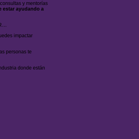
 consultas y mentorías
de estar ayudando a
DER…
puedes impactar
las personas te
industria donde están