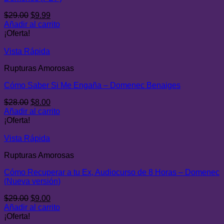
El
El
$
29.00
$
9.99
precio
precio
Añadir al carrito
original
actual
¡Oferta!
era:
es:
$29.00.
$9.99.
Vista Rápida
Rupturas Amorosas
Cómo Saber Si Me Engaña – Domenec Benaiges
El
El
$
28.00
$
8.00
precio
precio
Añadir al carrito
original
actual
¡Oferta!
era:
es:
$28.00.
$8.00.
Vista Rápida
Rupturas Amorosas
Cómo Recuperar a tu Ex, Audiocurso de 8 Horas – Domenec
(Nueva versión)
El
El
$
29.00
$
9.00
precio
precio
Añadir al carrito
original
actual
¡Oferta!