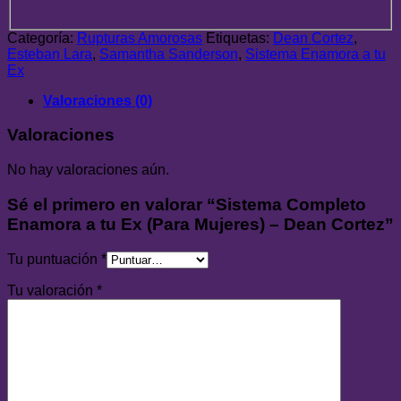
tu
Ex
Categoría:
Rupturas Amorosas
Etiquetas:
Dean Cortez
,
(Para
Esteban Lara
,
Samantha Sanderson
,
Sistema Enamora a tu
Mujeres)
Ex
–
Dean
Valoraciones (0)
Cortez
cantidad
Valoraciones
No hay valoraciones aún.
Sé el primero en valorar “Sistema Completo
Enamora a tu Ex (Para Mujeres) – Dean Cortez”
Tu puntuación
*
Tu valoración
*