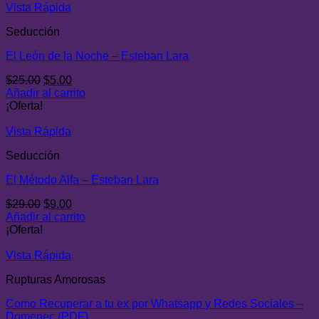
$28.00.
$8.00.
Vista Rápida
Seducción
El León de la Noche – Esteban Lara
El
El
$
25.00
$
5.00
precio
precio
Añadir al carrito
original
actual
¡Oferta!
era:
es:
$25.00.
$5.00.
Vista Rápida
Seducción
El Método Alfa – Esteban Lara
El
El
$
29.00
$
9.00
precio
precio
Añadir al carrito
original
actual
¡Oferta!
era:
es:
$29.00.
$9.00.
Vista Rápida
Rupturas Amorosas
Como Recuperar a tu ex por Whatsapp y Redes Sociales –
Domenec (PDF)