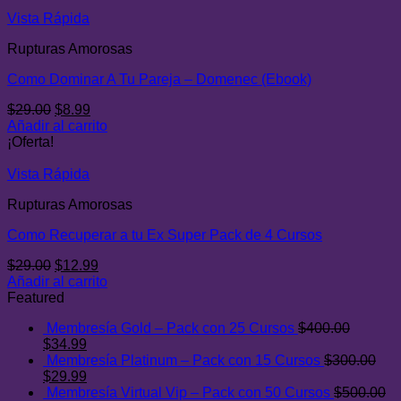
era:
es:
$29.00.
$9.00.
Vista Rápida
Rupturas Amorosas
Como Dominar A Tu Pareja – Domenec (Ebook)
El
El
$
29.00
$
8.99
precio
precio
Añadir al carrito
original
actual
¡Oferta!
era:
es:
$29.00.
$8.99.
Vista Rápida
Rupturas Amorosas
Como Recuperar a tu Ex Super Pack de 4 Cursos
El
El
$
29.00
$
12.99
precio
precio
Añadir al carrito
original
actual
Featured
era:
es:
Membresía Gold – Pack con 25 Cursos
$
400.00
$29.00.
$12.99.
El
El
$
34.99
precio
precio
Membresía Platinum – Pack con 15 Cursos
$
300.00
original
El
actual
El
$
29.99
era:
precio
es:
precio
Membresía Virtual Vip – Pack con 50 Cursos
$
500.00