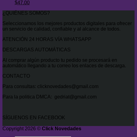
$400.00.
original
El
$34.99.
actual
El
$
47.00
era:
precio
es:
precio
¿QUIÉNES SOMOS?
$300.00.
original
$29.99.
actual
era:
es:
Seleccionamos los mejores productos digitales para ofrecer
$500.00.
$47.00.
un servicio de calidad, confiable y al alcance de todos.
ATENCIÓN 24 HORAS VÍA WHATSAPP
DESCARGAS AUTOMÁTICAS
Al comprar algún producto tu pedido se procesará en
automático llegando a tu correo los enlaces de descarga.
CONTACTO
Para consultas: clicknovedades@gmail.com
Para la politica DMCA: gedriat@gmail.com
SÍGUENOS EN FACEBOOK
Copyright 2026 ©
Click Novedades