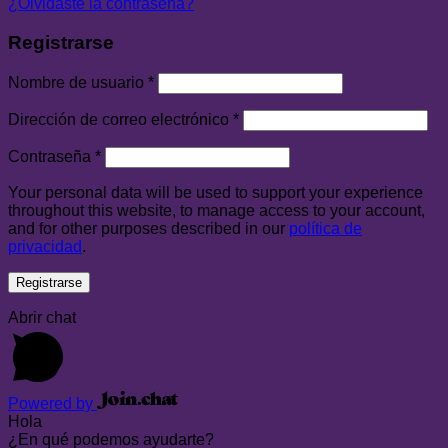
¿Olvidaste la contraseña?
Registrarse
Nombre de usuario
*
Dirección de correo electrónico
*
Contraseña
*
Your personal data will be used to support your experience
throughout this website, to manage access to your account,
and for other purposes described in our
política de
privacidad
.
Registrarse
Abrir chat
Powered by
Hola
¿En qué podemos ayudarte?