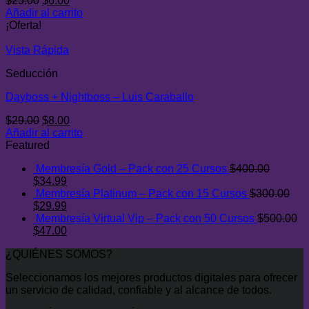
$
25.00
$
6.00
precio
precio
Añadir al carrito
original
actual
¡Oferta!
era:
es:
$25.00.
$6.00.
Vista Rápida
Seducción
Dayboss + Nightboss – Luis Caraballo
El
El
$
29.00
$
8.00
precio
precio
Añadir al carrito
original
actual
Featured
era:
es:
Membresía Gold – Pack con 25 Cursos
$
400.00
$29.00.
$8.00.
El
El
$
34.99
precio
precio
Membresía Platinum – Pack con 15 Cursos
$
300.00
original
El
actual
El
$
29.99
era:
precio
es:
precio
Membresía Virtual Vip – Pack con 50 Cursos
$
500.00
$400.00.
original
El
$34.99.
actual
El
$
47.00
era:
precio
es:
precio
¿QUIÉNES SOMOS?
$300.00.
original
$29.99.
actual
era:
es:
Seleccionamos los mejores productos digitales para ofrecer
$500.00.
$47.00.
un servicio de calidad, confiable y al alcance de todos.