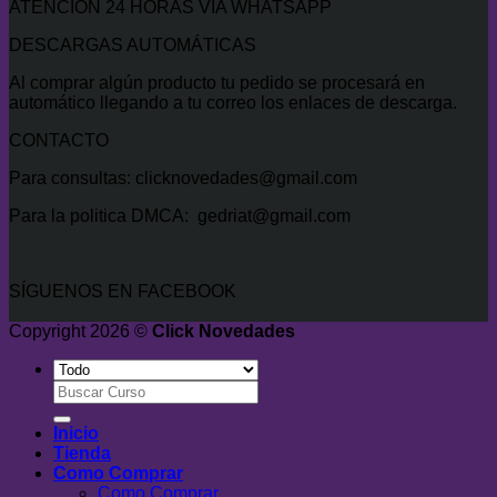
ATENCIÓN 24 HORAS VÍA WHATSAPP
DESCARGAS AUTOMÁTICAS
Al comprar algún producto tu pedido se procesará en
automático llegando a tu correo los enlaces de descarga.
CONTACTO
Para consultas: clicknovedades@gmail.com
Para la politica DMCA: gedriat@gmail.com
SÍGUENOS EN FACEBOOK
Copyright 2026 ©
Click Novedades
Buscar
por:
Inicio
Tienda
Como Comprar
Como Comprar