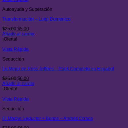
Autoayuda y Superación
Transformación – Luigi Domenico
El
El
$
25.00
$
5.00
precio
precio
Añadir al carrito
original
actual
¡Oferta!
era:
es:
$25.00.
$5.00.
Vista Rápida
Seducción
Lo Mejor de Ross Jeffries – Pack Completo en Español
El
El
$
25.00
$
6.00
precio
precio
Añadir al carrito
original
actual
¡Oferta!
era:
es:
$25.00.
$6.00.
Vista Rápida
Seducción
El Macho Seductor + Bonos – Andres Orraca
El
El