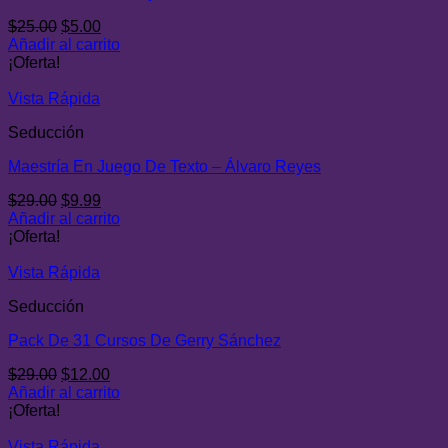
El
El
$
25.00
$
5.00
precio
precio
Añadir al carrito
original
actual
¡Oferta!
era:
es:
$25.00.
$5.00.
Vista Rápida
Seducción
Maestría En Juego De Texto – Álvaro Reyes
El
El
$
29.00
$
9.99
precio
precio
Añadir al carrito
original
actual
¡Oferta!
era:
es:
$29.00.
$9.99.
Vista Rápida
Seducción
Pack De 31 Cursos De Gerry Sánchez
El
El
$
29.00
$
12.00
precio
precio
Añadir al carrito
original
actual
¡Oferta!
era:
es:
$29.00.
$12.00.
Vista Rápida