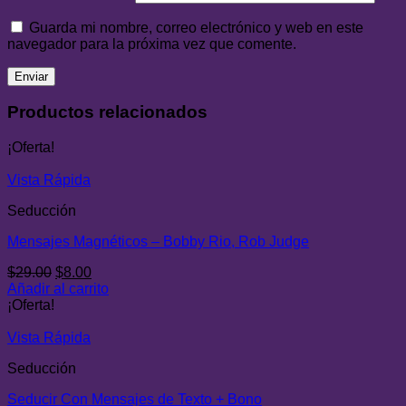
Guarda mi nombre, correo electrónico y web en este
navegador para la próxima vez que comente.
Productos relacionados
¡Oferta!
Vista Rápida
Seducción
Mensajes Magnéticos – Bobby Rio, Rob Judge
El
El
$
29.00
$
8.00
precio
precio
Añadir al carrito
original
actual
¡Oferta!
era:
es:
$29.00.
$8.00.
Vista Rápida
Seducción
Seducir Con Mensajes de Texto + Bono