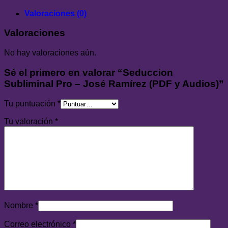
y
Audios)
Valoraciones (0)
cantidad
Valoraciones
No hay valoraciones aún.
Sé el primero en valorar “Seduccion
Subliminal Pro – José Ramírez (PDF y Audios)”
Tu puntuación
*
Tu valoración
*
Nombre
*
Correo electrónico
*