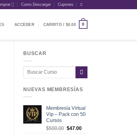
mprar
Como Descargar
Cupones
0
ES
ACCEDER
CARRITO /
$
0.00
BUSCAR
NUEVAS MEMBRESÍAS
Membresía Virtual
Vip – Pack con 50
Cursos
El
El
$
500.00
$
47.00
precio
precio