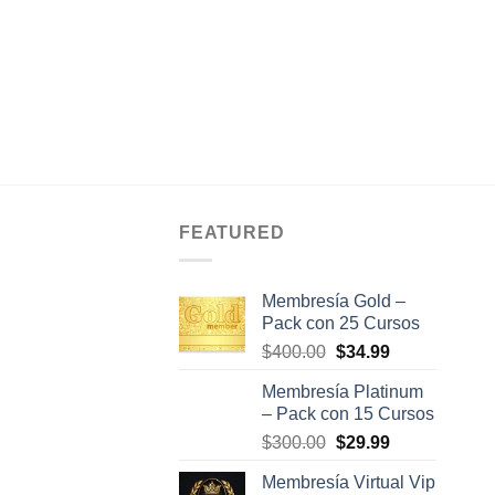
y Rio & Rob Judge
El
El
00
$
9.00
precio
precio
original
actual
AÑADIR AL
era:
es:
$28.00.
$9.00.
CARRITO
FEATURED
Membresía Gold –
Pack con 25 Cursos
El
El
$
400.00
$
34.99
precio
precio
Membresía Platinum
original
actual
– Pack con 15 Cursos
era:
es:
El
El
$
300.00
$
29.99
$400.00.
$34.99.
precio
precio
Membresía Virtual Vip
original
actual