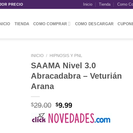
Inicio
Tienda
Como Co
JOR PRECIO
NICIO
TIENDA
COMO COMPRAR
COMO DESCARGAR
CUPON
INICIO
/
HIPNOSIS Y PNL
SAAMA Nivel 3.0
Abracadabra – Veturián
Arana
El
El
29.00
9.99
$
$
precio
precio
original
actual
era:
es: