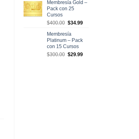
Membresía Gold –
original
actual
Pack con 25
era:
es:
Cursos
$500.00.
$47.00.
El
El
$
400.00
$
34.99
precio
precio
Membresía
original
actual
Platinum – Pack
era:
es:
con 15 Cursos
$400.00.
$34.99.
El
El
$
300.00
$
29.99
precio
precio
original
actual
era:
es:
$300.00.
$29.99.
tidad