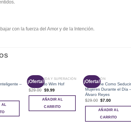
ntidos.
ajar con la fuerza del Amor y de la Intención.
OS
AUTOAYUDA Y SUPERACIÓN
SEDUCCIÓN
¡Oferta!
¡Oferta!
nteligente –
DayGame Como Seduci
El Método Wim Hof
Mujeres Durante el Día 
El
El
$
29.00
$
9.99
precio
precio
Álvaro Reyes
l
original
actual
recio
El
El
AÑADIR AL
$
29.00
$
7.00
era:
es:
l
ctual
precio
precio
 AL
$29.00.
$9.99.
s:
CARRITO
original
actual
AÑADIR AL
.
$5.00.
era:
es:
TO
$29.00.
$7.00.
CARRITO