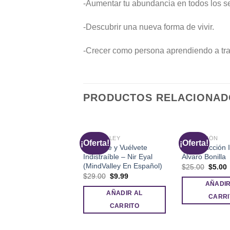
-Aumentar tu abundancia en todos los se
-Descubrir una nueva forma de vivir.
-Crecer como persona aprendiendo a trab
PRODUCTOS RELACIONAD
MINDVALLEY
SEDUCCIÓN
rta!
¡Oferta!
¡Oferta!
Enfócate y Vuélvete
La Seducción I
Indistraíble – Nir Eyal
Álvaro Bonilla
(MindValley En Español)
El
E
$
25.00
$
5.00
precio
p
El
El
$
29.00
$
9.99
origina
a
precio
precio
AÑADIR
era:
e
original
actual
AÑADIR AL
$25.00
era:
es:
CARRI
$29.00.
$9.99.
CARRITO
UCCIÓN
loquea Sus Piernas –