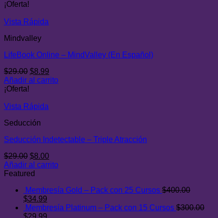
original
actual
¡Oferta!
era:
es:
$29.00.
$8.00.
Vista Rápida
Mindvalley
LifeBook Online – MindValley (En Español)
El
El
$
29.00
$
8.99
precio
precio
Añadir al carrito
original
actual
¡Oferta!
era:
es:
$29.00.
$8.99.
Vista Rápida
Seducción
Seducción Indetectable – Triple Atracción
El
El
$
29.00
$
8.00
precio
precio
Añadir al carrito
original
actual
Featured
era:
es:
Membresía Gold – Pack con 25 Cursos
$
400.00
$29.00.
$8.00.
El
El
$
34.99
precio
precio
Membresía Platinum – Pack con 15 Cursos
$
300.00
original
El
actual
El
$
29.99