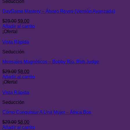
Seducción
DayGame Mastery – Álvaro Reyes (Versión Avanzada)
El
El
$
29.00
$
9.00
precio
precio
Añadir al carrito
original
actual
¡Oferta!
era:
es:
$29.00.
$9.00.
Vista Rápida
Seducción
Mensajes Magnéticos – Bobby Rio, Rob Judge
El
El
$
29.00
$
8.00
precio
precio
Añadir al carrito
original
actual
¡Oferta!
era:
es:
$29.00.
$8.00.
Vista Rápida
Seducción
Cómo Conquistar A Una Mujer – África Bos
El
El
$
29.00
$
8.00
precio
precio
Añadir al carrito