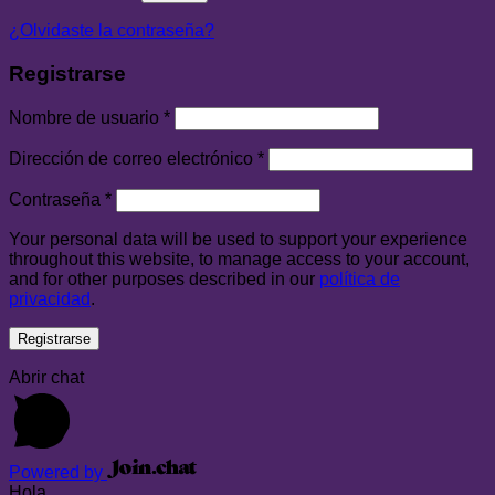
¿Olvidaste la contraseña?
Registrarse
Nombre de usuario
*
Dirección de correo electrónico
*
Contraseña
*
Your personal data will be used to support your experience
throughout this website, to manage access to your account,
and for other purposes described in our
política de
privacidad
.
Registrarse
Abrir chat
Powered by
Hola