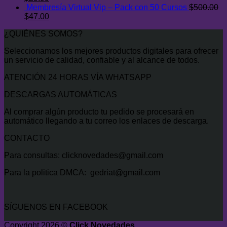
era:
precio
es:
precio
Membresía Virtual Vip – Pack con 50 Cursos
$
500.00
$400.00.
original
El
$34.99.
actual
El
$
47.00
era:
precio
es:
precio
¿QUIÉNES SOMOS?
$300.00.
original
$29.99.
actual
era:
es:
Seleccionamos los mejores productos digitales para ofrecer
$500.00.
$47.00.
un servicio de calidad, confiable y al alcance de todos.
ATENCIÓN 24 HORAS VÍA WHATSAPP
DESCARGAS AUTOMÁTICAS
Al comprar algún producto tu pedido se procesará en
automático llegando a tu correo los enlaces de descarga.
CONTACTO
Para consultas: clicknovedades@gmail.com
Para la politica DMCA: gedriat@gmail.com
SÍGUENOS EN FACEBOOK
Copyright 2026 ©
Click Novedades