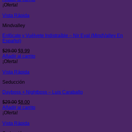
original
actual
¡Oferta!
era:
es:
$28.00.
$9.00.
Vista Rápida
Mindvalley
Enfócate y Vuélvete Indistraíble – Nir Eyal (MindValley En
Español)
El
El
$
29.00
$
9.99
precio
precio
Añadir al carrito
original
actual
¡Oferta!
era:
es:
$29.00.
$9.99.
Vista Rápida
Seducción
Dayboss + Nightboss – Luis Caraballo
El
El
$
29.00
$
8.00
precio
precio
Añadir al carrito
original
actual
¡Oferta!
era:
es:
$29.00.
$8.00.
Vista Rápida