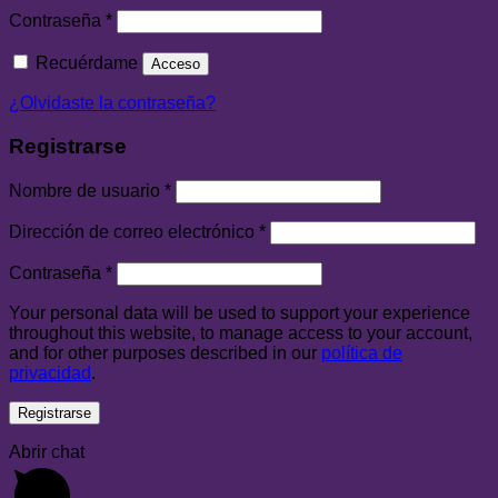
Contraseña
*
Recuérdame
Acceso
¿Olvidaste la contraseña?
Registrarse
Nombre de usuario
*
Dirección de correo electrónico
*
Contraseña
*
Your personal data will be used to support your experience
throughout this website, to manage access to your account,
and for other purposes described in our
política de
privacidad
.
Registrarse
Abrir chat