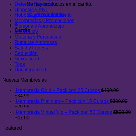
Defensa Personal
No hay productos en el carrito.
Hipnosis y PNL
Volver a la tienda
Hobbies y Entretenimiento
Membresías y Promociones
0
Memoria y Aprendizaje
Carrito
Mindvalley
Oratoria y Persuasión
Rupturas Amorosas
Salud y Fitness
Seducción
Sexualidad
Tops
Uncategorized
Nuevas Membresías
Membresía Gold – Pack con 25 Cursos
$
400.00
El
El
$
34.99
precio
precio
Membresía Platinum – Pack con 15 Cursos
$
300.00
original
El
actual
El
$
29.99
era:
precio
es:
precio
Membresía Virtual Vip – Pack con 50 Cursos
$
500.00
$400.00.
original
El
$34.99.
actual
El
$
47.00
era:
precio
es:
precio
Featured
$300.00.
original
$29.99.
actual
era:
es: