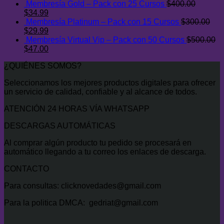
Membresía Gold – Pack con 25 Cursos
$
400.00
$500.00.
$47.00.
El
El
$
34.99
precio
precio
Membresía Platinum – Pack con 15 Cursos
$
300.00
original
El
actual
El
$
29.99
era:
precio
es:
precio
Membresía Virtual Vip – Pack con 50 Cursos
$
500.00
$400.00.
original
El
$34.99.
actual
El
$
47.00
era:
precio
es:
precio
¿QUIÉNES SOMOS?
$300.00.
original
$29.99.
actual
era:
es:
Seleccionamos los mejores productos digitales para ofrecer
$500.00.
$47.00.
un servicio de calidad, confiable y al alcance de todos.
ATENCIÓN 24 HORAS VÍA WHATSAPP
DESCARGAS AUTOMÁTICAS
Al comprar algún producto tu pedido se procesará en
automático llegando a tu correo los enlaces de descarga.
CONTACTO
Para consultas: clicknovedades@gmail.com
Para la politica DMCA: gedriat@gmail.com