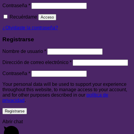
Contraseña
*
Recuérdame
Acceso
¿Olvidaste la contraseña?
Registrarse
Nombre de usuario
*
Dirección de correo electrónico
*
Contraseña
*
Your personal data will be used to support your experience
throughout this website, to manage access to your account,
and for other purposes described in our
política de
privacidad
.
Registrarse
Abrir chat