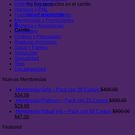
Defensa Personal
No hay productos en el carrito.
Hipnosis y PNL
Volver a la tienda
Hobbies y Entretenimiento
Membresías y Promociones
0
Memoria y Aprendizaje
Carrito
Mindvalley
Oratoria y Persuasión
Rupturas Amorosas
Salud y Fitness
Seducción
Sexualidad
Tops
Uncategorized
Nuevas Membresías
Membresía Gold – Pack con 25 Cursos
$
400.00
El
El
$
34.99
precio
precio
Membresía Platinum – Pack con 15 Cursos
$
300.00
original
El
actual
El
$
29.99
era:
precio
es:
precio
Membresía Virtual Vip – Pack con 50 Cursos
$
500.00
$400.00.
original
El
$34.99.
actual
El
$
47.00
era:
precio
es:
precio
Featured
$300.00.
original
$29.99.
actual
era:
es: