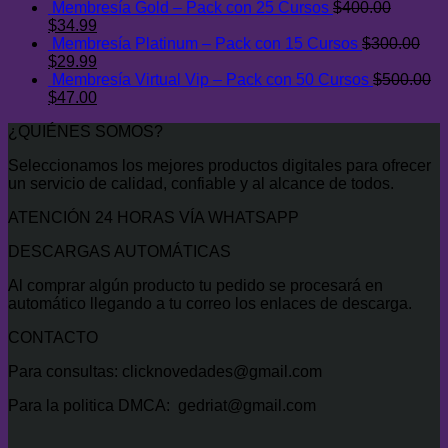
Membresía Gold – Pack con 25 Cursos
$
400.00
$500.00.
$47.00.
El
El
$
34.99
precio
precio
Membresía Platinum – Pack con 15 Cursos
$
300.00
original
El
actual
El
$
29.99
era:
precio
es:
precio
Membresía Virtual Vip – Pack con 50 Cursos
$
500.00
$400.00.
original
El
$34.99.
actual
El
$
47.00
era:
precio
es:
precio
¿QUIÉNES SOMOS?
$300.00.
original
$29.99.
actual
era:
es:
Seleccionamos los mejores productos digitales para ofrecer
$500.00.
$47.00.
un servicio de calidad, confiable y al alcance de todos.
ATENCIÓN 24 HORAS VÍA WHATSAPP
DESCARGAS AUTOMÁTICAS
Al comprar algún producto tu pedido se procesará en
automático llegando a tu correo los enlaces de descarga.
CONTACTO
Para consultas: clicknovedades@gmail.com
Para la politica DMCA: gedriat@gmail.com