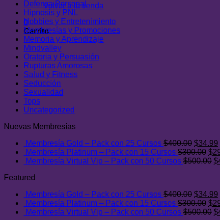
Defensa Personal
Volver a la tienda
Hipnosis y PNL
Hobbies y Entretenimiento
0
Membresías y Promociones
Carrito
Memoria y Aprendizaje
Mindvalley
Oratoria y Persuasión
Rupturas Amorosas
Salud y Fitness
Seducción
Sexualidad
Tops
Uncategorized
Nuevas Membresías
El
Membresía Gold – Pack con 25 Cursos
$
400.00
$
34.99
precio
El
Membresía Platinum – Pack con 15 Cursos
$
300.00
$
2
original
pre
E
Membresía Virtual Vip – Pack con 50 Cursos
$
500.00
$
era:
ori
p
Featured
$400.0
era
or
$30
er
El
Membresía Gold – Pack con 25 Cursos
$
400.00
$
34.99
$
precio
El
Membresía Platinum – Pack con 15 Cursos
$
300.00
$
2
original
pre
E
Membresía Virtual Vip – Pack con 50 Cursos
$
500.00
$