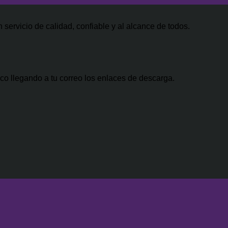
ginal
recio
es:
actual
precio
0.
:
iginal
$34.99.
es:
actual
0.00.
a:
$29.99.
es:
servicio de calidad, confiable y al alcance de todos.
500.00.
$47.00.
co llegando a tu correo los enlaces de descarga.