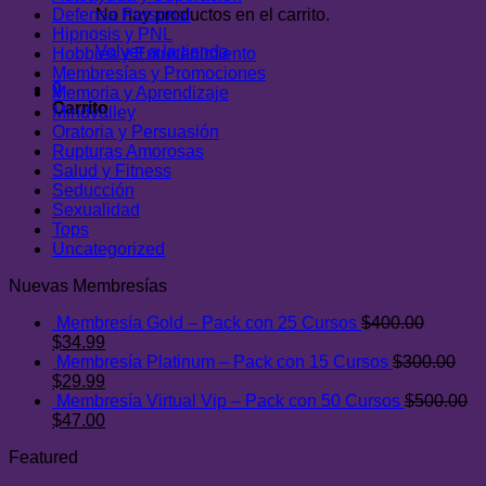
Defensa Personal
No hay productos en el carrito.
Hipnosis y PNL
Volver a la tienda
Hobbies y Entretenimiento
Membresías y Promociones
0
Memoria y Aprendizaje
Carrito
Mindvalley
Oratoria y Persuasión
Rupturas Amorosas
Salud y Fitness
Seducción
Sexualidad
Tops
Uncategorized
Nuevas Membresías
Membresía Gold – Pack con 25 Cursos
$
400.00
El
El
$
34.99
precio
precio
Membresía Platinum – Pack con 15 Cursos
$
300.00
original
El
actual
El
$
29.99
era:
precio
es:
precio
Membresía Virtual Vip – Pack con 50 Cursos
$
500.00
$400.00.
original
El
$34.99.
actual
El
$
47.00
era:
precio
es:
precio
Featured
$300.00.
original
$29.99.
actual
era:
es: