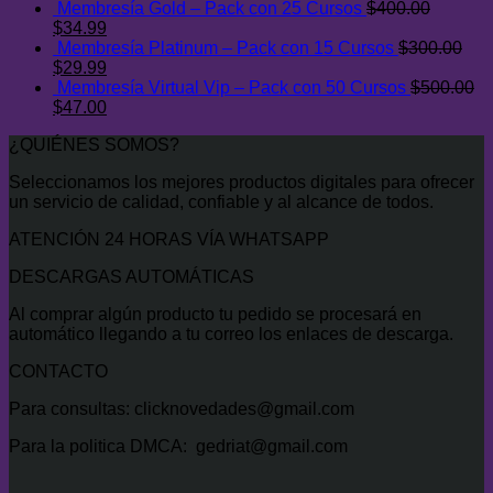
Membresía Gold – Pack con 25 Cursos
$
400.00
$500.00.
$47.00.
El
El
$
34.99
precio
precio
Membresía Platinum – Pack con 15 Cursos
$
300.00
original
El
actual
El
$
29.99
era:
precio
es:
precio
Membresía Virtual Vip – Pack con 50 Cursos
$
500.00
$400.00.
original
El
$34.99.
actual
El
$
47.00
era:
precio
es:
precio
¿QUIÉNES SOMOS?
$300.00.
original
$29.99.
actual
era:
es:
Seleccionamos los mejores productos digitales para ofrecer
$500.00.
$47.00.
un servicio de calidad, confiable y al alcance de todos.
ATENCIÓN 24 HORAS VÍA WHATSAPP
DESCARGAS AUTOMÁTICAS
Al comprar algún producto tu pedido se procesará en
automático llegando a tu correo los enlaces de descarga.
CONTACTO
Para consultas: clicknovedades@gmail.com
Para la politica DMCA: gedriat@gmail.com