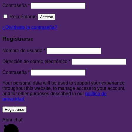
Contraseña
*
Recuérdame
Acceso
¿Olvidaste la contraseña?
Registrarse
Nombre de usuario
*
Dirección de correo electrónico
*
Contraseña
*
Your personal data will be used to support your experience
throughout this website, to manage access to your account,
and for other purposes described in our
política de
privacidad
.
Registrarse
Abrir chat