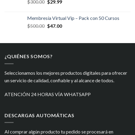
El
El
$
300.00
$
29.99
$400.00.
$34.99.
precio
precio
original
actual
Membresía Virtual Vip – Pack con 50 Cursos
era:
es:
El
El
$
500.00
$
47.00
$300.00.
$29.99.
precio
precio
original
actual
era:
es:
$500.00.
$47.00.
¿QUIÉNES SOMOS?
Seleccionamos los mejores productos digitales para ofrecer
un servicio de calidad, confiable y al alcance de todos.
ATENCIÓN 24 HORAS VÍA WHATSAPP
DESCARGAS AUTOMÁTICAS
Al comprar algún producto tu pedido se procesará en