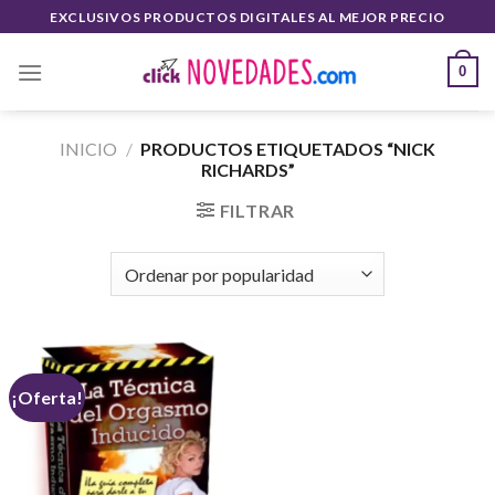
Saltar
EXCLUSIVOS PRODUCTOS DIGITALES AL MEJOR PRECIO
al
contenido
0
INICIO
/
PRODUCTOS ETIQUETADOS “NICK
RICHARDS”
FILTRAR
¡Oferta!