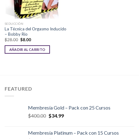
SEDUCCIÓN
La Técnica del Orgasmo Inducido
– Bobby Rio
El
El
$
28.00
$
8.00
precio
precio
original
actual
AÑADIR AL CARRITO
era:
es:
$28.00.
$8.00.
FEATURED
Membresía Gold – Pack con 25 Cursos
El
El
$
400.00
$
34.99
precio
precio
original
actual
Membresía Platinum – Pack con 15 Cursos
era:
es: