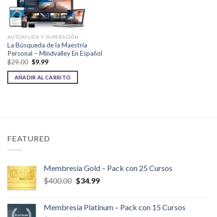
AUTOAYUDA Y SUPERACIÓN
La Búsqueda de la Maestría
Personal – Mindvalley En Español
El
El
$
29.00
$
9.99
precio
precio
original
actual
AÑADIR AL CARRITO
era:
es:
$29.00.
$9.99.
FEATURED
Membresía Gold – Pack con 25 Cursos
El
El
$
400.00
$
34.99
precio
precio
original
actual
Membresía Platinum – Pack con 15 Cursos
era:
es: