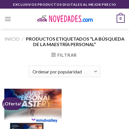
Saltar
EXCLUSIVOS PRODUCTOS DIGITALES AL MEJOR PRECIO
al
contenido
0
INICIO
/
PRODUCTOS ETIQUETADOS “LA BÚSQUEDA
DE LA MAESTRÍA PERSONAL”
FILTRAR
¡Oferta!