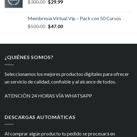
El
El
$
300.00
$
29.99
$400.00.
$34.99.
precio
precio
original
actual
Membresía Virtual Vip – Pack con 50 Cursos
era:
es:
El
El
$
500.00
$
47.00
$300.00.
$29.99.
precio
precio
original
actual
era:
es:
$500.00.
$47.00.
¿QUIÉNES SOMOS?
Seleccionamos los mejores productos digitales para ofrecer
un servicio de calidad, confiable y al alcance de todos.
ATENCIÓN 24 HORAS VÍA WHATSAPP
DESCARGAS AUTOMÁTICAS
Al comprar algún producto tu pedido se procesará en