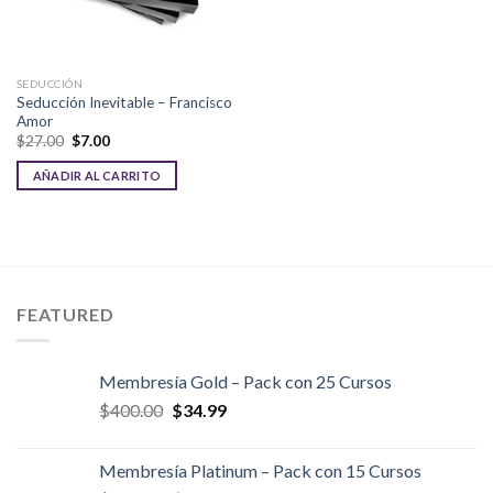
SEDUCCIÓN
Seducción Inevitable – Francisco
Amor
El
El
$
27.00
$
7.00
precio
precio
original
actual
AÑADIR AL CARRITO
era:
es:
$27.00.
$7.00.
FEATURED
Membresía Gold – Pack con 25 Cursos
El
El
$
400.00
$
34.99
precio
precio
original
actual
Membresía Platinum – Pack con 15 Cursos
era:
es: