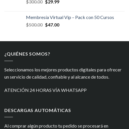
El
El
$
300.00
$
29.99
$400.00.
$34.99.
precio
precio
original
actual
Membresía Virtual Vip – Pack con 50 Cursos
era:
es:
El
El
$
500.00
$
47.00
$300.00.
$29.99.
precio
precio
original
actual
era:
es:
$500.00.
$47.00.
¿QUIÉNES SOMOS?
Seleccionamos los mejores productos digitales para ofrecer
un servicio de calidad, confiable y al alcance de todos.
ATENCIÓN 24 HORAS VÍA WHATSAPP
DESCARGAS AUTOMÁTICAS
Al comprar algún producto tu pedido se procesará en