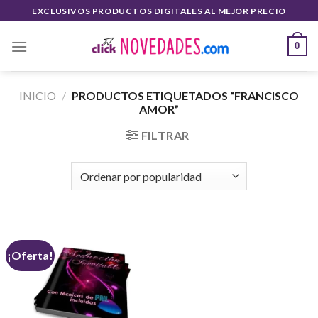
Saltar
EXCLUSIVOS PRODUCTOS DIGITALES AL MEJOR PRECIO
al
contenido
0
INICIO
/
PRODUCTOS ETIQUETADOS “FRANCISCO
AMOR”
FILTRAR
¡Oferta!