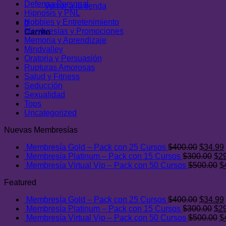
Defensa Personal
Volver a la tienda
Hipnosis y PNL
Hobbies y Entretenimiento
0
Membresías y Promociones
Carrito
Memoria y Aprendizaje
Mindvalley
Oratoria y Persuasión
Rupturas Amorosas
Salud y Fitness
Seducción
Sexualidad
Tops
Uncategorized
Nuevas Membresías
El
Membresía Gold – Pack con 25 Cursos
$
400.00
$
34.99
precio
El
Membresía Platinum – Pack con 15 Cursos
$
300.00
$
2
original
pre
E
Membresía Virtual Vip – Pack con 50 Cursos
$
500.00
$
era:
ori
p
Featured
$400.0
era
or
$30
er
El
Membresía Gold – Pack con 25 Cursos
$
400.00
$
34.99
$
precio
El
Membresía Platinum – Pack con 15 Cursos
$
300.00
$
2
original
pre
E
Membresía Virtual Vip – Pack con 50 Cursos
$
500.00
$