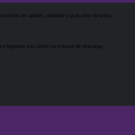
ginal
recio
es:
actual
precio
0.
:
iginal
$34.99.
es:
actual
0.00.
a:
$29.99.
es:
servicio de calidad, confiable y al alcance de todos.
500.00.
$47.00.
co llegando a tu correo los enlaces de descarga.