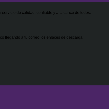
ginal
recio
es:
actual
precio
0.
:
iginal
$34.99.
es:
actual
0.00.
a:
$29.99.
es:
servicio de calidad, confiable y al alcance de todos.
500.00.
$47.00.
co llegando a tu correo los enlaces de descarga.