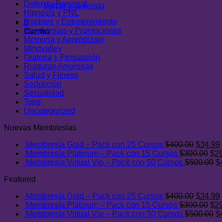
Defensa Personal
Volver a la tienda
Hipnosis y PNL
Hobbies y Entretenimiento
0
Membresías y Promociones
Carrito
Memoria y Aprendizaje
Mindvalley
Oratoria y Persuasión
Rupturas Amorosas
Salud y Fitness
Seducción
Sexualidad
Tops
Uncategorized
Nuevas Membresías
El
Membresía Gold – Pack con 25 Cursos
$
400.00
$
34.99
precio
El
Membresía Platinum – Pack con 15 Cursos
$
300.00
$
2
original
pre
E
Membresía Virtual Vip – Pack con 50 Cursos
$
500.00
$
era:
ori
p
Featured
$400.0
era
or
$30
er
El
Membresía Gold – Pack con 25 Cursos
$
400.00
$
34.99
$
precio
El
Membresía Platinum – Pack con 15 Cursos
$
300.00
$
2
original
pre
E
Membresía Virtual Vip – Pack con 50 Cursos
$
500.00
$