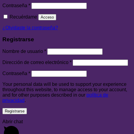
Contraseña
*
Recuérdame
Acceso
¿Olvidaste la contraseña?
Registrarse
Nombre de usuario
*
Dirección de correo electrónico
*
Contraseña
*
Your personal data will be used to support your experience
throughout this website, to manage access to your account,
and for other purposes described in our
política de
privacidad
.
Registrarse
Abrir chat