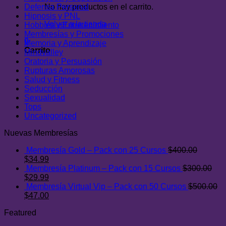
Defensa Personal
No hay productos en el carrito.
Hipnosis y PNL
Volver a la tienda
Hobbies y Entretenimiento
Membresías y Promociones
0
Memoria y Aprendizaje
Carrito
Mindvalley
Oratoria y Persuasión
Rupturas Amorosas
Salud y Fitness
Seducción
Sexualidad
Tops
Uncategorized
Nuevas Membresías
Membresía Gold – Pack con 25 Cursos
$
400.00
El
El
$
34.99
precio
precio
Membresía Platinum – Pack con 15 Cursos
$
300.00
original
El
actual
El
$
29.99
era:
precio
es:
precio
Membresía Virtual Vip – Pack con 50 Cursos
$
500.00
$400.00.
original
El
$34.99.
actual
El
$
47.00
era:
precio
es:
precio
Featured
$300.00.
original
$29.99.
actual
era:
es: