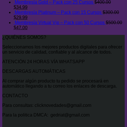
Membresía Gold – Pack con 25 Cursos
$
400.00
$500.00.
$47.00.
El
El
$
34.99
precio
precio
Membresía Platinum – Pack con 15 Cursos
$
300.00
original
El
actual
El
$
29.99
era:
precio
es:
precio
Membresía Virtual Vip – Pack con 50 Cursos
$
500.00
$400.00.
original
El
$34.99.
actual
El
$
47.00
era:
precio
es:
precio
¿QUIÉNES SOMOS?
$300.00.
original
$29.99.
actual
era:
es:
Seleccionamos los mejores productos digitales para ofrecer
$500.00.
$47.00.
un servicio de calidad, confiable y al alcance de todos.
ATENCIÓN 24 HORAS VÍA WHATSAPP
DESCARGAS AUTOMÁTICAS
Al comprar algún producto tu pedido se procesará en
automático llegando a tu correo los enlaces de descarga.
CONTACTO
Para consultas: clicknovedades@gmail.com
Para la politica DMCA: gedriat@gmail.com