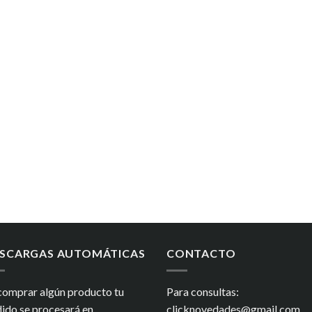
SCARGAS AUTOMÁTICAS
CONTACTO
comprar algún producto tu
Para consultas:
ido se procesará en
clicknovedades@gmail.com