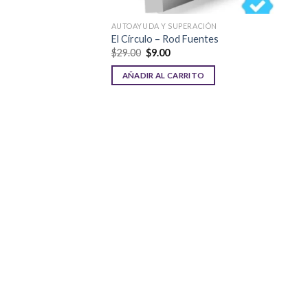
AUTOAYUDA Y SUPERACIÓN
El Círculo – Rod Fuentes
El
El
$
29.00
$
9.00
precio
precio
original
actual
AÑADIR AL CARRITO
era:
es:
$29.00.
$9.00.