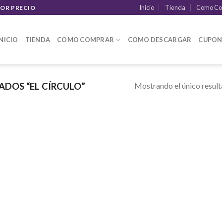
Inicio
Tienda
Como Co
JOR PRECIO
INICIO
TIENDA
COMO COMPRAR
COMO DESCARGAR
CUPON
Mostrando el único resul
DOS “EL CÍRCULO”