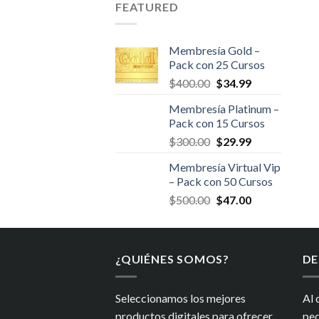
FEATURED
Membresía Gold –
Pack con 25 Cursos
El
El
$
400.00
$
34.99
precio
precio
Membresía Platinum –
original
actual
Pack con 15 Cursos
era:
es:
El
El
$
300.00
$
29.99
$400.00.
$34.99.
precio
precio
Membresía Virtual Vip
original
actual
– Pack con 50 Cursos
era:
es:
El
El
$
500.00
$
47.00
$300.00.
$29.99.
precio
precio
original
actual
era:
es:
¿QUIÉNES SOMOS?
$500.00.
$47.00.
DE
Seleccionamos los mejores
Al 
productos digitales para ofrecer
ped