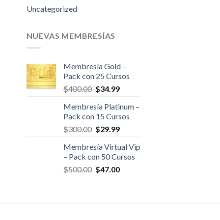
Uncategorized
NUEVAS MEMBRESÍAS
Membresía Gold –
Pack con 25 Cursos
El
El
$
400.00
$
34.99
precio
precio
Membresía Platinum –
original
actual
Pack con 15 Cursos
era:
es:
El
El
$
300.00
$
29.99
$400.00.
$34.99.
precio
precio
Membresía Virtual Vip
original
actual
– Pack con 50 Cursos
era:
es:
El
El
$
500.00
$
47.00
$300.00.
$29.99.
precio
precio
original
actual
era:
es:
$500.00.
$47.00.