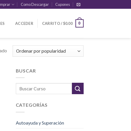
mprar
Como Descargar
Cupones
ES
ACCEDER
CARRITO /
$
0.00
0
tado
BUSCAR
CATEGORÍAS
Autoayuda y Superación