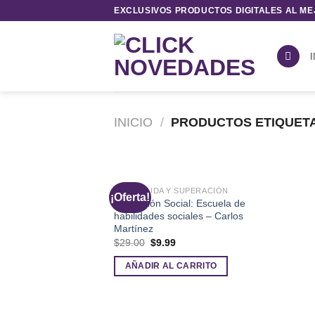
Saltar
EXCLUSIVOS PRODUCTOS DIGITALES AL ME
al
contenido
I
INICIO
/
PRODUCTOS ETIQUETA
AUTOAYUDA Y SUPERACIÓN
¡Oferta!
Tu Versión Social: Escuela de
habilidades sociales – Carlos
Martínez
El
El
$
29.00
$
9.99
precio
precio
original
actual
AÑADIR AL CARRITO
era:
es:
$29.00.
$9.99.