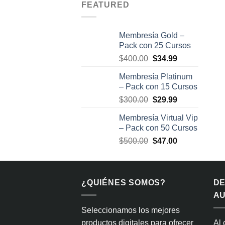
FEATURED
Membresía Gold –
Pack con 25 Cursos
El
El
$
400.00
$
34.99
precio
precio
Membresía Platinum
original
actual
– Pack con 15 Cursos
era:
es:
El
El
$
300.00
$
29.99
$400.00.
$34.99.
precio
precio
Membresía Virtual Vip
original
actual
– Pack con 50 Cursos
era:
es:
El
El
$
500.00
$
47.00
$300.00.
$29.99.
precio
precio
original
actual
era:
es:
¿QUIÉNES SOMOS?
$500.00.
$47.00.
D
AU
Seleccionamos los mejores
productos digitales para ofrecer
Al 