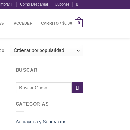
mprar
Como Descargar
Cupones
0
ES
ACCEDER
CARRITO /
$
0.00
ado
BUSCAR
CATEGORÍAS
Autoayuda y Superación