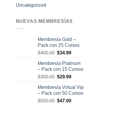
Uncategorized
NUEVAS MEMBRESÍAS
Membresía Gold –
Pack con 25 Cursos
El
El
$
400.00
$
34.99
precio
precio
Membresía Platinum
original
actual
– Pack con 15 Cursos
era:
es:
El
El
$
300.00
$
29.99
$400.00.
$34.99.
precio
precio
Membresía Virtual Vip
original
actual
– Pack con 50 Cursos
era:
es:
El
El
$
500.00
$
47.00
$300.00.
$29.99.
precio
precio
original
actual
era:
es:
$500.00.
$47.00.