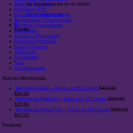
Defensa Personal
No hay productos en el carrito.
Hipnosis y PNL
Volver a la tienda
Hobbies y Entretenimiento
Membresías y Promociones
0
Memoria y Aprendizaje
Carrito
Mindvalley
Oratoria y Persuasión
Rupturas Amorosas
Salud y Fitness
Seducción
Sexualidad
Tops
Uncategorized
Nuevas Membresías
Membresía Gold – Pack con 25 Cursos
$
400.00
El
El
$
34.99
precio
precio
Membresía Platinum – Pack con 15 Cursos
$
300.00
original
El
actual
El
$
29.99
era:
precio
es:
precio
Membresía Virtual Vip – Pack con 50 Cursos
$
500.00
$400.00.
original
El
$34.99.
actual
El
$
47.00
era:
precio
es:
precio
Featured
$300.00.
original
$29.99.
actual
era:
es: