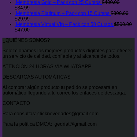
Membresía Gold – Pack con 25 Cursos
$
400.00
$500.00.
$47.00.
El
El
$
34.99
precio
precio
Membresía Platinum – Pack con 15 Cursos
$
300.00
original
El
actual
El
$
29.99
era:
precio
es:
precio
Membresía Virtual Vip – Pack con 50 Cursos
$
500.00
$400.00.
original
El
$34.99.
actual
El
$
47.00
era:
precio
es:
precio
¿QUIÉNES SOMOS?
$300.00.
original
$29.99.
actual
era:
es:
Seleccionamos los mejores productos digitales para ofrecer
$500.00.
$47.00.
un servicio de calidad, confiable y al alcance de todos.
ATENCIÓN 24 HORAS VÍA WHATSAPP
DESCARGAS AUTOMÁTICAS
Al comprar algún producto tu pedido se procesará en
automático llegando a tu correo los enlaces de descarga.
CONTACTO
Para consultas: clicknovedades@gmail.com
Para la politica DMCA: gedriat@gmail.com