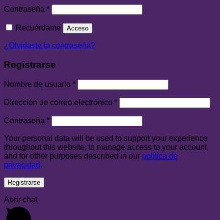
Contraseña
*
Recuérdame
Acceso
¿Olvidaste la contraseña?
Registrarse
Nombre de usuario
*
Dirección de correo electrónico
*
Contraseña
*
Your personal data will be used to support your experience
throughout this website, to manage access to your account,
and for other purposes described in our
política de
privacidad
.
Registrarse
Abrir chat