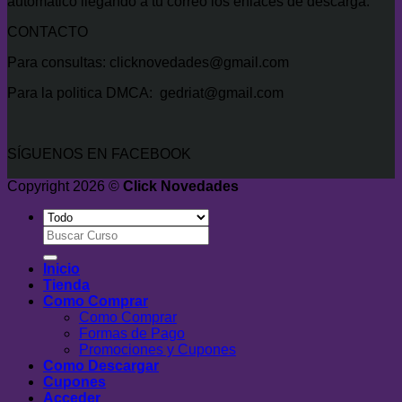
automático llegando a tu correo los enlaces de descarga.
CONTACTO
Para consultas: clicknovedades@gmail.com
Para la politica DMCA: gedriat@gmail.com
SÍGUENOS EN FACEBOOK
Copyright 2026 ©
Click Novedades
Buscar
por:
Inicio
Tienda
Como Comprar
Como Comprar
Formas de Pago
Promociones y Cupones
Como Descargar
Cupones
Acceder