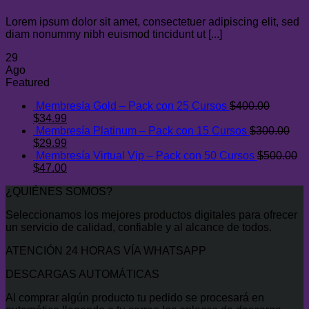
Lorem ipsum dolor sit amet, consectetuer adipiscing elit, sed
diam nonummy nibh euismod tincidunt ut [...]
29
Ago
Featured
Membresía Gold – Pack con 25 Cursos
$
400.00
El
El
$
34.99
precio
precio
Membresía Platinum – Pack con 15 Cursos
$
300.00
original
El
actual
El
$
29.99
era:
precio
es:
precio
Membresía Virtual Vip – Pack con 50 Cursos
$
500.00
$400.00.
original
El
$34.99.
actual
El
$
47.00
era:
precio
es:
precio
¿QUIÉNES SOMOS?
$300.00.
original
$29.99.
actual
era:
es:
Seleccionamos los mejores productos digitales para ofrecer
$500.00.
$47.00.
un servicio de calidad, confiable y al alcance de todos.
ATENCIÓN 24 HORAS VÍA WHATSAPP
DESCARGAS AUTOMÁTICAS
Al comprar algún producto tu pedido se procesará en