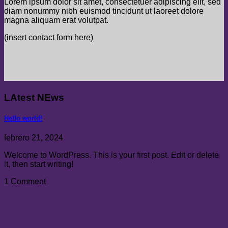
Lorem ipsum dolor sit amet, consectetuer adipiscing elit, sed
diam nonummy nibh euismod tincidunt ut laoreet dolore
magna aliquam erat volutpat.
(insert contact form here)
LAtest NEws
Hello world!
febrero 21, 2024
Welcome to WordPress. This is your first post. Edit or delete
it, then start writing!
1 Comment