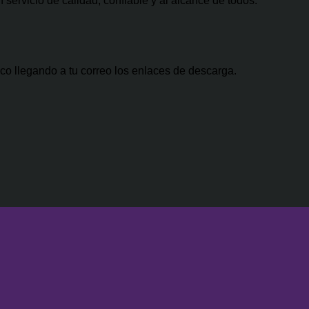
servicio de calidad, confiable y al alcance de todos.
500.00.
$47.00.
co llegando a tu correo los enlaces de descarga.