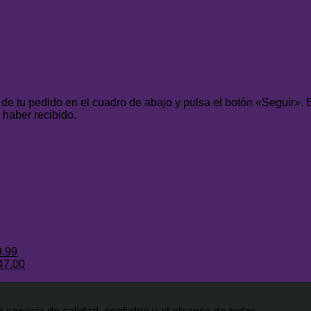
 de tu pedido en el cuadro de abajo y pulsa el botón «Seguir». 
 haber recibido.
El
precio
El
9.99
cio
l
actual
precio
El
47.00
ginal
recio
es:
actual
precio
0.
:
iginal
$34.99.
es:
actual
0.00.
a:
$29.99.
es: