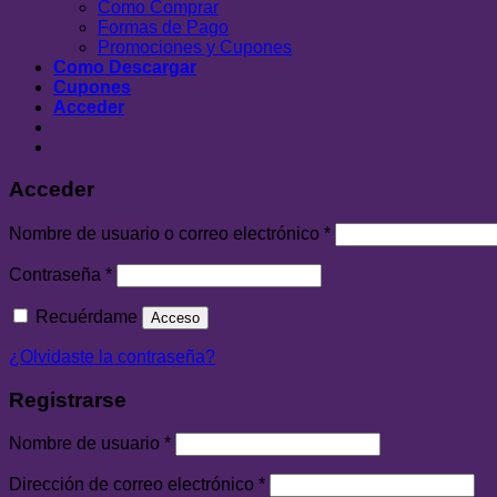
Como Comprar
Formas de Pago
Promociones y Cupones
Como Descargar
Cupones
Acceder
Acceder
Nombre de usuario o correo electrónico
*
Contraseña
*
Recuérdame
Acceso
¿Olvidaste la contraseña?
Registrarse
Nombre de usuario
*
Dirección de correo electrónico
*