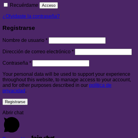
Recuérdame
Acceso
¿Olvidaste la contraseña?
Registrarse
Nombre de usuario
*
Dirección de correo electrónico
*
Contraseña
*
Your personal data will be used to support your experience
throughout this website, to manage access to your account,
and for other purposes described in our
política de
privacidad
.
Registrarse
Abrir chat