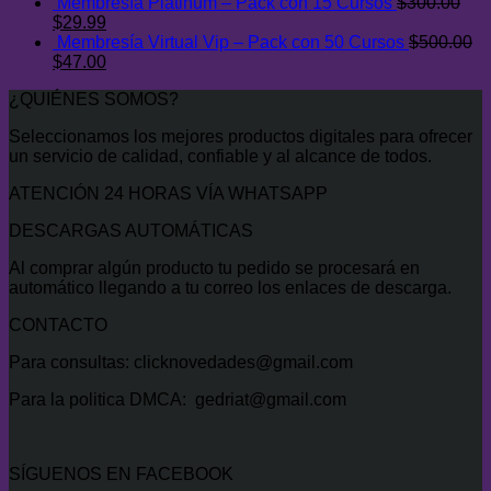
precio
precio
Membresía Platinum – Pack con 15 Cursos
$
300.00
original
El
actual
El
$
29.99
era:
precio
es:
precio
Membresía Virtual Vip – Pack con 50 Cursos
$
500.00
$400.00.
original
El
$34.99.
actual
El
$
47.00
era:
precio
es:
precio
¿QUIÉNES SOMOS?
$300.00.
original
$29.99.
actual
era:
es:
Seleccionamos los mejores productos digitales para ofrecer
$500.00.
$47.00.
un servicio de calidad, confiable y al alcance de todos.
ATENCIÓN 24 HORAS VÍA WHATSAPP
DESCARGAS AUTOMÁTICAS
Al comprar algún producto tu pedido se procesará en
automático llegando a tu correo los enlaces de descarga.
CONTACTO
Para consultas: clicknovedades@gmail.com
Para la politica DMCA: gedriat@gmail.com
SÍGUENOS EN FACEBOOK