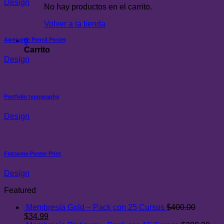
Design
No hay productos en el carrito.
Volver a la tienda
0
Awesome Pencil Poster
Carrito
Design
Portfolio typography
Design
Flatsome Poster Print
Design
Featured
Membresía Gold – Pack con 25 Cursos
$
400.00
El
El
$
34.99