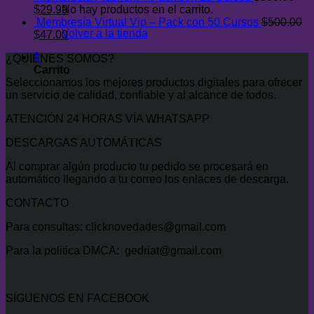
original
El
actual
El
$
29.99
No hay productos en el carrito.
era:
precio
es:
precio
Membresía Virtual Vip – Pack con 50 Cursos
$
500.00
Volver a la tienda
$400.00.
original
El
$34.99.
actual
El
$
47.00
era:
precio
es:
precio
0
¿QUIÉNES SOMOS?
$300.00.
original
$29.99.
actual
Carrito
era:
es:
Seleccionamos los mejores productos digitales para ofrecer
$500.00.
$47.00.
un servicio de calidad, confiable y al alcance de todos.
ATENCIÓN 24 HORAS VÍA WHATSAPP
DESCARGAS AUTOMÁTICAS
Al comprar algún producto tu pedido se procesará en
automático llegando a tu correo los enlaces de descarga.
CONTACTO
Para consultas: clicknovedades@gmail.com
Para la politica DMCA: gedriat@gmail.com
SÍGUENOS EN FACEBOOK