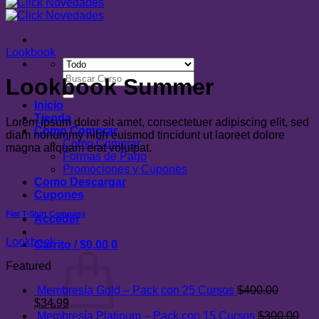
Lookbook
Buscar
Lookbook Summer
por:
Inicio
Tienda
Lorem ipsum dolor sit amet, consectetuer adipiscing elit, sed
Como Comprar
diam nonummy nibh euismod tincidunt ut laoreet dolore
Como Comprar
magna aliquam erat volutpat.
Formas de Pago
Promociones y Cupones
Como Descargar
Cupones
Flat T-Shirt Company
Acceder
Lookbook
Carrito /
$
0.00
0
Featured
Membresía Gold – Pack con 25 Cursos
$
400.00
El
El
$
34.99
precio
precio
Membresía Platinum – Pack con 15 Cursos
$
300.00