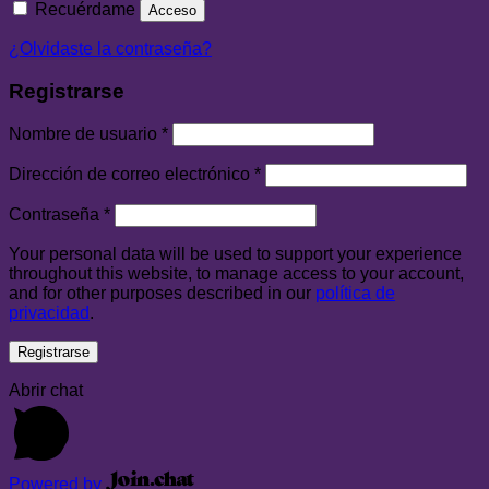
Recuérdame
Acceso
¿Olvidaste la contraseña?
Registrarse
Nombre de usuario
*
Dirección de correo electrónico
*
Contraseña
*
Your personal data will be used to support your experience
throughout this website, to manage access to your account,
and for other purposes described in our
política de
privacidad
.
Registrarse
Abrir chat
Powered by