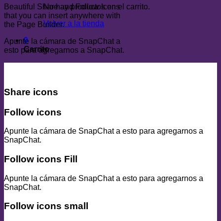
No hay productos en el carrito.
Beautiful Share and Follow Icons
that you can insert anywhere with
Volver a la tienda
the Page Builder.
0
Apunte la cámara de SnapChat a
Carrito
esto para agregarnos a SnapChat.
Share icons
Follow icons
Apunte la cámara de SnapChat a esto para agregarnos a
SnapChat.
Follow icons Fill
Apunte la cámara de SnapChat a esto para agregarnos a
SnapChat.
Follow icons small