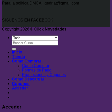
Para la politica DMCA: gedriat@gmail.com
SÍGUENOS EN FACEBOOK
Copyright 2026 ©
Click Novedades
Buscar
por:
Inicio
Tienda
Como Comprar
Como Comprar
Formas de Pago
Promociones y Cupones
Como Descargar
Cupones
Acceder
Acceder