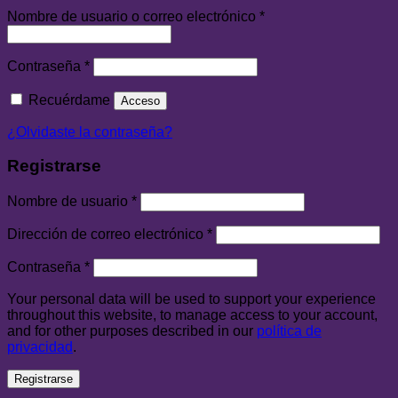
Nombre de usuario o correo electrónico
*
Contraseña
*
Recuérdame
Acceso
¿Olvidaste la contraseña?
Registrarse
Nombre de usuario
*
Dirección de correo electrónico
*
Contraseña
*
Your personal data will be used to support your experience
throughout this website, to manage access to your account,
and for other purposes described in our
política de
privacidad
.
Registrarse