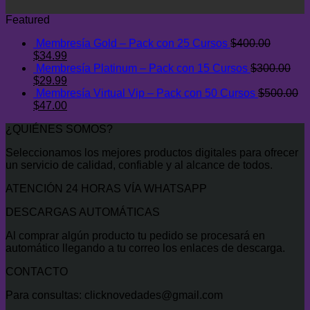
Featured
Membresía Gold – Pack con 25 Cursos
$
400.00
El
El
$
34.99
precio
precio
Membresía Platinum – Pack con 15 Cursos
$
300.00
original
El
actual
El
$
29.99
era:
precio
es:
precio
Membresía Virtual Vip – Pack con 50 Cursos
$
500.00
$400.00.
original
El
$34.99.
actual
El
$
47.00
era:
precio
es:
precio
¿QUIÉNES SOMOS?
$300.00.
original
$29.99.
actual
era:
es:
Seleccionamos los mejores productos digitales para ofrecer
$500.00.
$47.00.
un servicio de calidad, confiable y al alcance de todos.
ATENCIÓN 24 HORAS VÍA WHATSAPP
DESCARGAS AUTOMÁTICAS
Al comprar algún producto tu pedido se procesará en
automático llegando a tu correo los enlaces de descarga.
CONTACTO
Para consultas: clicknovedades@gmail.com