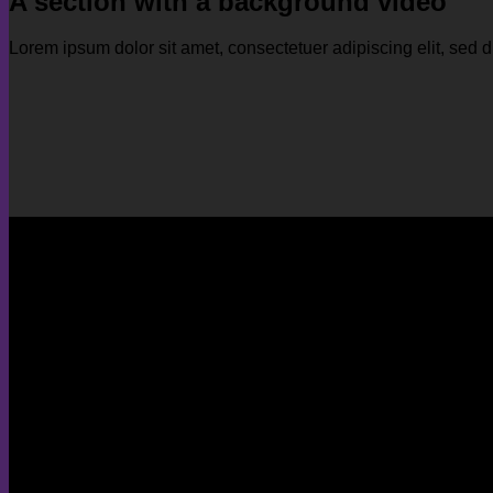
A section with a background video
Lorem ipsum dolor sit amet, consectetuer adipiscing elit, se
A section can have a background imag
Lorem ipsum dolor sit amet, consectetuer adipiscing elit, se
volutpat….