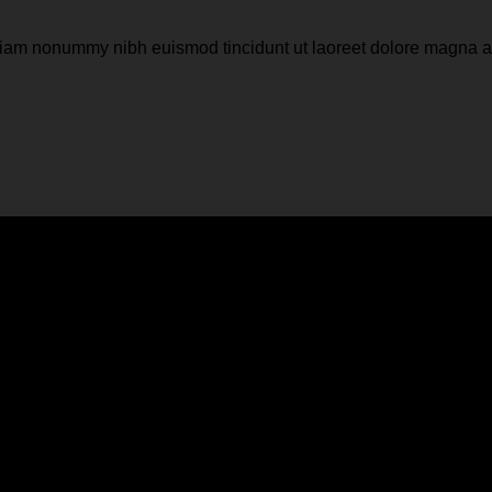
d diam nonummy nibh euismod tincidunt ut laoreet dolore magna 
e or a background color
d diam nonummy nibh euismod tincidunt ut laoreet dolore magna a