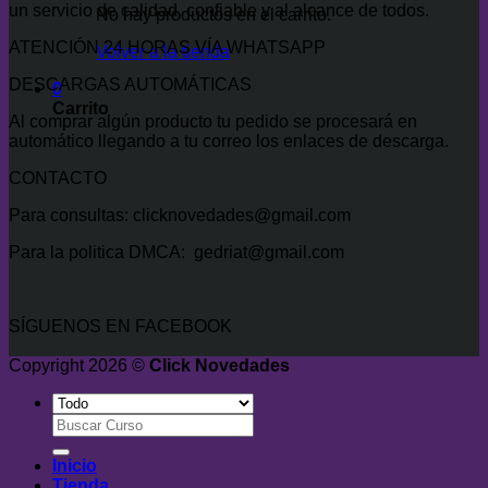
un servicio de calidad, confiable y al alcance de todos.
No hay productos en el carrito.
ATENCIÓN 24 HORAS VÍA WHATSAPP
Volver a la tienda
DESCARGAS AUTOMÁTICAS
0
Carrito
Al comprar algún producto tu pedido se procesará en
automático llegando a tu correo los enlaces de descarga.
CONTACTO
Para consultas: clicknovedades@gmail.com
Para la politica DMCA: gedriat@gmail.com
SÍGUENOS EN FACEBOOK
Copyright 2026 ©
Click Novedades
Buscar
por:
Inicio
Tienda