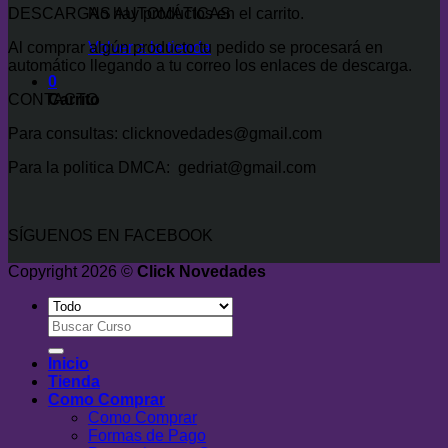
DESCARGAS AUTOMÁTICAS
No hay productos en el carrito.
Al comprar algún producto tu pedido se procesará en
Volver a la tienda
automático llegando a tu correo los enlaces de descarga.
0
CONTACTO
Carrito
Para consultas: clicknovedades@gmail.com
Para la politica DMCA: gedriat@gmail.com
SÍGUENOS EN FACEBOOK
Copyright 2026 ©
Click Novedades
Buscar
por:
Inicio
Tienda
Como Comprar
Como Comprar
Formas de Pago