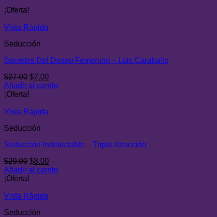
¡Oferta!
Vista Rápida
Seducción
Secretos Del Deseo Femenino – Luis Caraballo
El
El
$
27.00
$
7.00
precio
precio
Añadir al carrito
original
actual
¡Oferta!
era:
es:
$27.00.
$7.00.
Vista Rápida
Seducción
Seducción Indetectable – Triple Atracción
El
El
$
29.00
$
8.00
precio
precio
Añadir al carrito
original
actual
¡Oferta!
era:
es:
$29.00.
$8.00.
Vista Rápida
Seducción