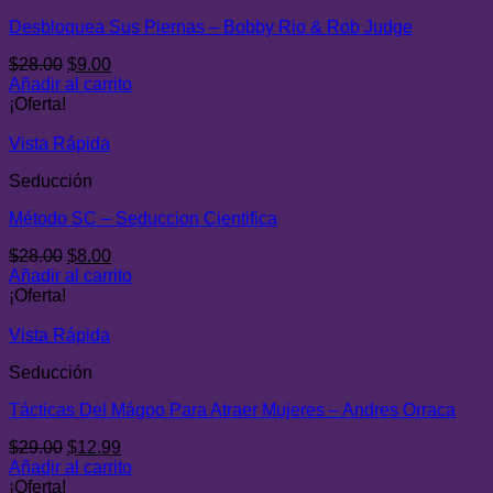
Desbloquea Sus Piernas – Bobby Rio & Rob Judge
El
El
$
28.00
$
9.00
precio
precio
Añadir al carrito
original
actual
¡Oferta!
era:
es:
$28.00.
$9.00.
Vista Rápida
Seducción
Método SC – Seduccion Cientifica
El
El
$
28.00
$
8.00
precio
precio
Añadir al carrito
original
actual
¡Oferta!
era:
es:
$28.00.
$8.00.
Vista Rápida
Seducción
Tácticas Del Mágoo Para Atraer Mujeres – Andres Orraca
El
El
$
29.00
$
12.99
precio
precio
Añadir al carrito
original
actual
¡Oferta!