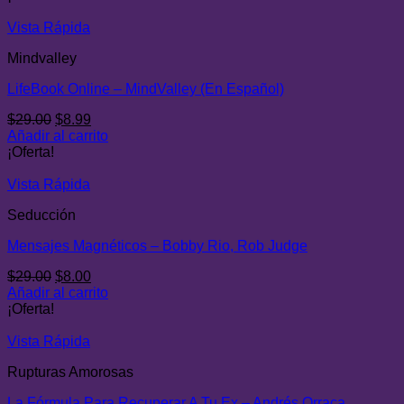
era:
es:
$29.00.
$12.99.
Vista Rápida
Mindvalley
LifeBook Online – MindValley (En Español)
El
El
$
29.00
$
8.99
precio
precio
Añadir al carrito
original
actual
¡Oferta!
era:
es:
$29.00.
$8.99.
Vista Rápida
Seducción
Mensajes Magnéticos – Bobby Rio, Rob Judge
El
El
$
29.00
$
8.00
precio
precio
Añadir al carrito
original
actual
¡Oferta!
era:
es:
$29.00.
$8.00.
Vista Rápida
Rupturas Amorosas
La Fórmula Para Recuperar A Tu Ex – Andrés Orraca