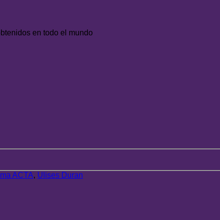
obtenidos en todo el mundo
ama ACTA
,
Ulises Duran