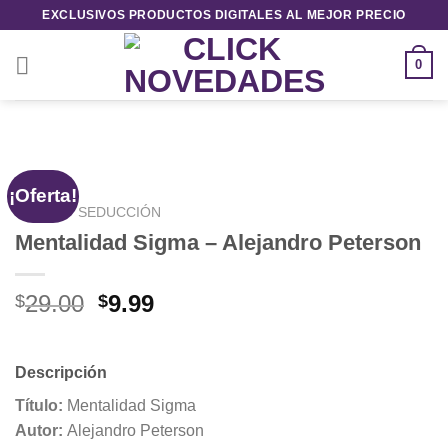
Saltar
EXCLUSIVOS PRODUCTOS DIGITALES AL MEJOR PRECIO
al
contenido
0
¡Oferta!
INICIO
/
SEDUCCIÓN
Mentalidad Sigma – Alejandro Peterson
El
El
29.00
9.99
$
$
precio
precio
original
actual
era:
es:
Descripción
$29.00.
$9.99.
Título:
Mentalidad Sigma
Autor:
Alejandro Peterson