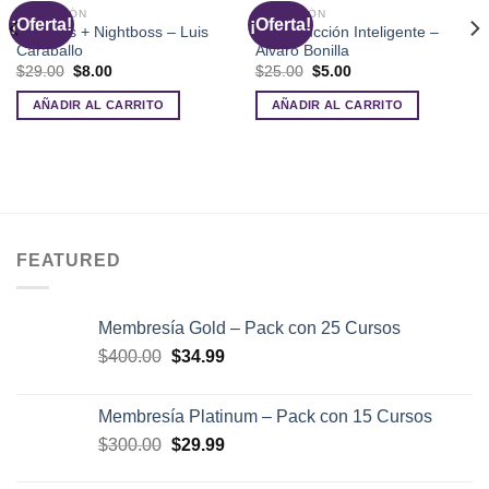
SEDUCCIÓN
SEDUCCIÓN
¡Oferta!
¡Oferta!
Dayboss + Nightboss – Luis
La Seducción Inteligente –
Caraballo
Álvaro Bonilla
El
El
El
El
$
29.00
$
8.00
$
25.00
$
5.00
precio
precio
precio
precio
original
actual
original
actual
AÑADIR AL CARRITO
AÑADIR AL CARRITO
era:
es:
era:
es:
$29.00.
$8.00.
$25.00.
$5.00.
FEATURED
Membresía Gold – Pack con 25 Cursos
El
El
$
400.00
$
34.99
precio
precio
original
actual
Membresía Platinum – Pack con 15 Cursos
era:
es:
El
El
$
300.00
$
29.99
$400.00.
$34.99.
precio
precio