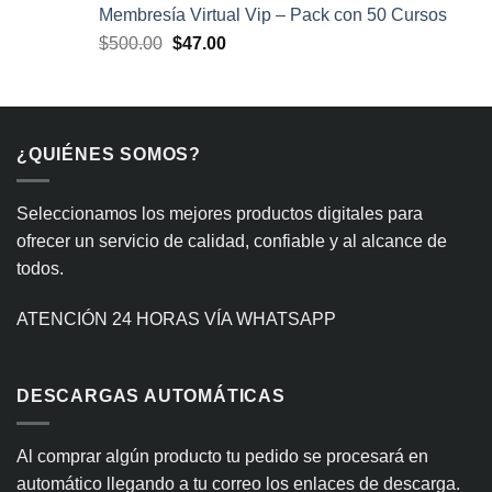
original
actual
Membresía Virtual Vip – Pack con 50 Cursos
era:
es:
El
El
$
500.00
$
47.00
$300.00.
$29.99.
precio
precio
original
actual
era:
es:
$500.00.
$47.00.
¿QUIÉNES SOMOS?
Seleccionamos los mejores productos digitales para
ofrecer un servicio de calidad, confiable y al alcance de
todos.
ATENCIÓN 24 HORAS VÍA WHATSAPP
DESCARGAS AUTOMÁTICAS
Al comprar algún producto tu pedido se procesará en
automático llegando a tu correo los enlaces de descarga.