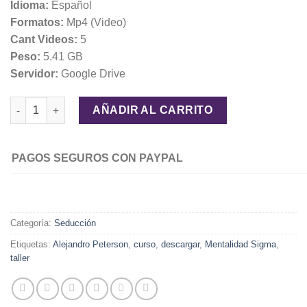
Idioma:
Español
Formatos:
Mp4 (Video)
Cant Videos:
5
Peso:
5.41 GB
Servidor:
Google Drive
Mentalidad Sigma – Alejandro Peterson cantidad
AÑADIR AL CARRITO
PAGOS SEGUROS CON PAYPAL
Categoría:
Seducción
Etiquetas:
Alejandro Peterson
,
curso
,
descargar
,
Mentalidad Sigma
,
taller