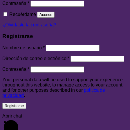
Contraseña
*
Recuérdame
Acceso
¿Olvidaste la contraseña?
Registrarse
Nombre de usuario
*
Dirección de correo electrónico
*
Contraseña
*
Your personal data will be used to support your experience
throughout this website, to manage access to your account,
and for other purposes described in our
política de
privacidad
.
Registrarse
Abrir chat