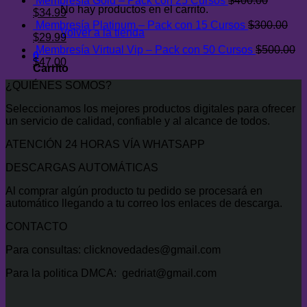
Membresía Gold – Pack con 25 Cursos
$
400.00
No hay productos en el carrito.
El
El
$
34.99
precio
precio
Membresía Platinum – Pack con 15 Cursos
$
300.00
Volver a la tienda
original
El
actual
El
$
29.99
era:
precio
es:
precio
Membresía Virtual Vip – Pack con 50 Cursos
$
500.00
0
$400.00.
original
El
$34.99.
actual
El
$
47.00
Carrito
era:
precio
es:
precio
¿QUIÉNES SOMOS?
$300.00.
original
$29.99.
actual
era:
es:
Seleccionamos los mejores productos digitales para ofrecer
$500.00.
$47.00.
un servicio de calidad, confiable y al alcance de todos.
ATENCIÓN 24 HORAS VÍA WHATSAPP
DESCARGAS AUTOMÁTICAS
Al comprar algún producto tu pedido se procesará en
automático llegando a tu correo los enlaces de descarga.
CONTACTO
Para consultas: clicknovedades@gmail.com
Para la politica DMCA: gedriat@gmail.com